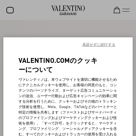
セール
新着アイテム
承諾せずに続行する
ロックスタッズ
VALENTINO.COMのクッキ
ウィメンズ
ーについて
メンズ
ヴァレンティノは、本ウェブサイトを適切に機能させるため
にテクニカルクッキーを使用し、お客様の同意のもと、コン
バッグ
テンツのパーソナライズ、ターゲット広告コミュニケーショ
ンの送信、ユーザー行動および広告キャンペーンの効果に関
ギフト
する分析を行うために、クッキーおよびその他のトラッキン
グ技術を使用し、Meta、Google、TikTokなどのパートナーと
ビューティー
特定の情報を共有します（ファーストおよびサードパーティ
のプロファイリングおよびマーケティングクッキーおよび技
V-ユニバース
術を使用）。「すべて許可」をクリックすると、マーケティ
ング、プロファイリング、ソーシャルメディアクッキーを含
む、すべてのクッキーおよびトラッカーの使用を受け入れる