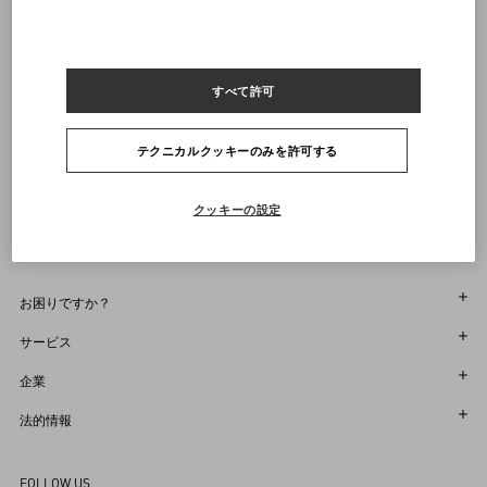
21
21.5
22
22.5
23
23.5
24
24.5
25
25.5
26
26.5
27
27.5
28
28.5
29
通知を受け取る
すべて許可
ヴァレンティノニュースレターの配信をご登録ください
サイズをお選びください
サイズをお選びください
プレオーダー
プレオーダー
店舗で探す
テクニカルクッキーのみを許可する
通知を受け取る
Country Selector
Japan / Japanese
クッキーの設定
お困りですか？
オーダー状況追跡
サービス
返品＆返金状況を確認する
カスタマーサービス
企業
ブティックで予約してください
返品
メゾン
法的情報
ストア検索
配送
サスティナビリティ
利用規約
Sitemap
FOLLOW US
お支払い