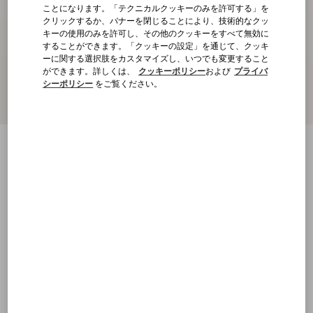
ことになります。「テクニカルクッキーのみを許可する」を
クリックするか、バナーを閉じることにより、技術的なクッ
キーの使用のみを許可し、その他のクッキーをすべて無効に
することができます。「クッキーの設定」を通じて、クッキ
ーに関する選択肢をカスタマイズし、いつでも変更すること
ができます。詳しくは、
クッキーポリシー
および
プライバ
シーポリシー
をご覧ください。
ロックスタッズ カーフスキン スライドサ
ンダル 60MM
ブラック
21
21.5
22
22.5
23
23.5
24
24.5
サイズ：
25
25.5
26
26.5
27
27.5
28
28.5
サイズ
購入する
購入する
29