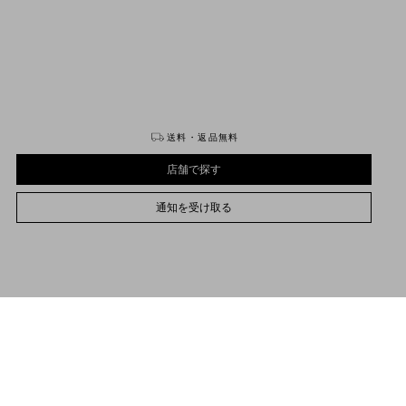
購入する
購入する
送料・返品無料
店舗で探す
通知を受け取る
21
21.5
22
22.5
23
23.5
24
24.5
25
25.5
26
26.5
27
27.5
28
28.5
29
サイズをお選びください
サイズをお選びください
プレオーダー
プレオーダー
店舗で探す
品説明
通知を受け取る
ァレンティノ ガラヴァーニ ロックスタッズ エナメル アンクルストラップパンプス
サポートが必要な場合
お取り扱いストアのご案内
avani
/
ウィメンズ
/
シューズ
/
パンプス＆スリングバック
プラチナ仕上げのスタッズ
コントラストになっているナッパレザーのパイピング、アンクルストラップ