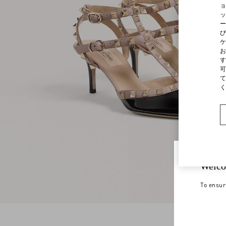
ョ
ッ
ー
び
ケ
お
す
可
て
く
Welco
To ensur