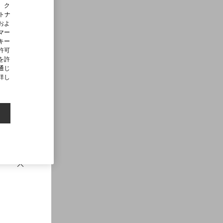
、ク
ートナ
およ
マー
キー
許可
を許
通じ
詳し