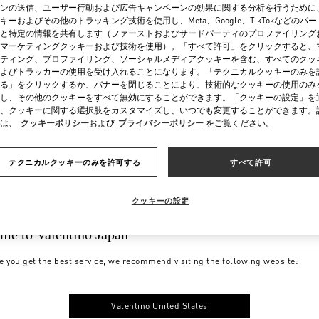
ンの送信、ユーザー行動および広告キャンペーンの効果に関する分析を行うために
キーおよびその他のトラッキング技術を使用し、Meta、Google、TikTokなどのパ
と特定の情報を共有します（ファーストおよびサードパーティのプロファイリング
マーケティングクッキーおよび技術を使用）。「すべて許可」をクリックすると、
ティング、プロファイリング、ソーシャルメディアクッキーを含む、すべてのクッ
よびトラッカーの使用を受け入れることになります。「テクニカルクッキーのみを
る」をクリックするか、バナーを閉じることにより、技術的なクッキーの使用のみ
し、その他のクッキーをすべて無効にすることができます。「クッキーの設定」を
、クッキーに関する選択肢をカスタマイズし、いつでも変更することができます。
は、
クッキーポリシー
および
プライバシーポリシー
をご覧ください。
テクニカルクッキーのみを許可する
すべて許可
クッキーの設定
me to Valentino Japan
e you get the best service, we recommend visiting the following website:
Valentino United States