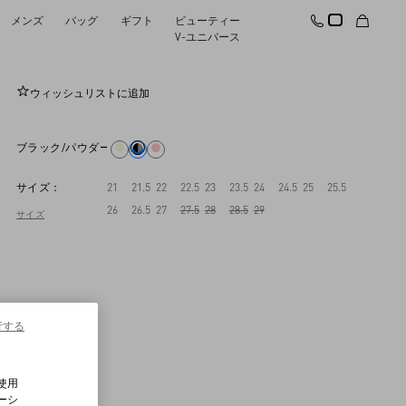
メンズ
バッグ
ギフト
ビューティー
ロックスタッズ ストラップパンプス 65MM
V-ユニバース
ウィッシュリストに追加
ブラック/パウダー
サイズ：
21
21.5
22
22.5
23
23.5
24
24.5
25
25.5
26
26.5
27
27.5
28
28.5
29
サイズ
行する
使用
ーシ