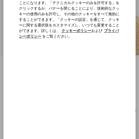
ことになります。「テクニカルクッキーのみを許可する」を
クリックするか、バナーを閉じることにより、技術的なクッ
キーの使用のみを許可し、その他のクッキーをすべて無効に
することができます。「クッキーの設定」を通じて、クッキ
ーに関する選択肢をカスタマイズし、いつでも変更すること
ができます。詳しくは、
クッキーポリシー
および
プライバ
シーポリシー
をご覧ください。
オヴァレット メタル x スワロフスキー®パ
ール ピアス
ゴールド/クリーム
購入する
購入する
UNI
サイズ：
送料・返品無料
店舗で探す