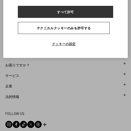
ヴァレンティノニュースレターの配信をご登録ください
すべて許可
サイズをお選びください
サイズをお選びください
プレオーダー
プレオーダー
店舗で探す
通知を受け取る
Country Selector
テクニカルクッキーのみを許可する
Japan / Japanese
クッキーの設定
お困りですか？
オーダー状況追跡
サービス
返品＆返金状況を確認する
カスタマーサービス
企業
ブティックで予約してください
返品
メゾン
法的情報
ストア検索
配送
サスティナビリティ
利用規約
Sitemap
FOLLOW US
お支払い
採用情報
販売約款
よくあるご質問
サイズガイド
企業情報
プライバシーポリシー