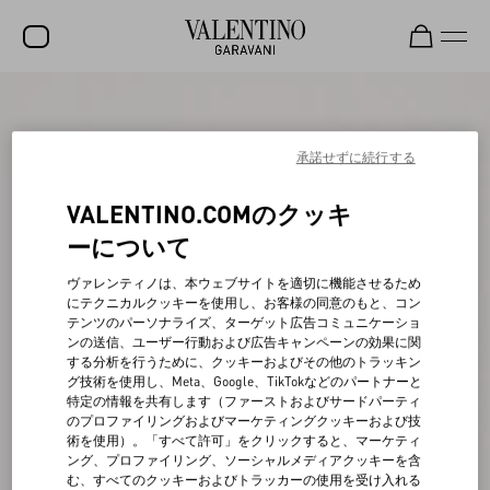
セール
新着アイテム
承諾せずに続行する
ロックスタッズ
VALENTINO.COMのクッキ
ウィメンズ
ーについて
メンズ
ヴァレンティノは、本ウェブサイトを適切に機能させるため
にテクニカルクッキーを使用し、お客様の同意のもと、コン
バッグ
テンツのパーソナライズ、ターゲット広告コミュニケーショ
ンの送信、ユーザー行動および広告キャンペーンの効果に関
ギフト
する分析を行うために、クッキーおよびその他のトラッキン
グ技術を使用し、Meta、Google、TikTokなどのパートナーと
ビューティー
特定の情報を共有します（ファーストおよびサードパーティ
のプロファイリングおよびマーケティングクッキーおよび技
V-ユニバース
術を使用）。「すべて許可」をクリックすると、マーケティ
ング、プロファイリング、ソーシャルメディアクッキーを含
む、すべてのクッキーおよびトラッカーの使用を受け入れる