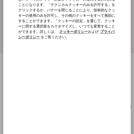
ことになります。「テクニカルクッキーのみを許可する」を
クリックするか、バナーを閉じることにより、技術的なクッ
キーの使用のみを許可し、その他のクッキーをすべて無効に
することができます。「クッキーの設定」を通じて、クッキ
ーに関する選択肢をカスタマイズし、いつでも変更すること
ができます。詳しくは、
クッキーポリシー
および
プライバ
シーポリシー
をご覧ください。
ミニ Vロゴ シグネチャー シングル メタル
ピアス
パラジウム
購入する
購入する
UNI
サイズ：
送料・返品無料
店舗で探す