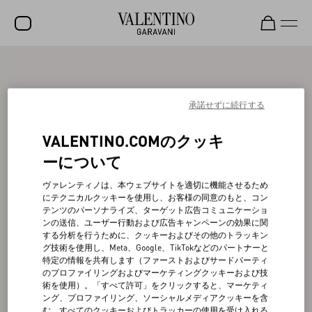
セール
新着アイテム
承諾せずに続行する
ロックスタッズ
VALENTINO.COMのクッキ
ウィメンズ
ーについて
メンズ
ヴァレンティノは、本ウェブサイトを適切に機能させるため
にテクニカルクッキーを使用し、お客様の同意のもと、コン
バッグ
テンツのパーソナライズ、ターゲット広告コミュニケーショ
ンの送信、ユーザー行動および広告キャンペーンの効果に関
ギフト
する分析を行うために、クッキーおよびその他のトラッキン
グ技術を使用し、Meta、Google、TikTokなどのパートナーと
ビューティー
特定の情報を共有します（ファーストおよびサードパーティ
のプロファイリングおよびマーケティングクッキーおよび技
V-ユニバース
術を使用）。「すべて許可」をクリックすると、マーケティ
ング、プロファイリング、ソーシャルメディアクッキーを含
む、すべてのクッキーおよびトラッカーの使用を受け入れる