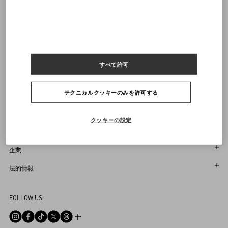
ヴァレンティノニュースレターの配信をご登録ください
サイズをお選びください
サイズをお選びください
プレオーダー
プレオーダー
店舗で探す
通知を受け取る
Country Selector
Japan / Japanese
すべて許可
テクニカルクッキーのみを許可する
お困りですか？
クッキーの設定
オーダー状況追跡
サービス
返品＆返金状況を確認する
カスタマーサービス
企業
ブティックで予約してください
返品
メゾン
法的情報
ストア検索
配送
サスティナビリティ
利用規約
Sitemap
FOLLOW US
お支払い
採用情報
販売約款
よくあるご質問
サイズガイド
企業情報
プライバシーポリシー