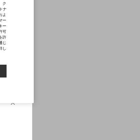
、ク
ートナ
およ
マー
キー
許可
を許
通じ
詳し