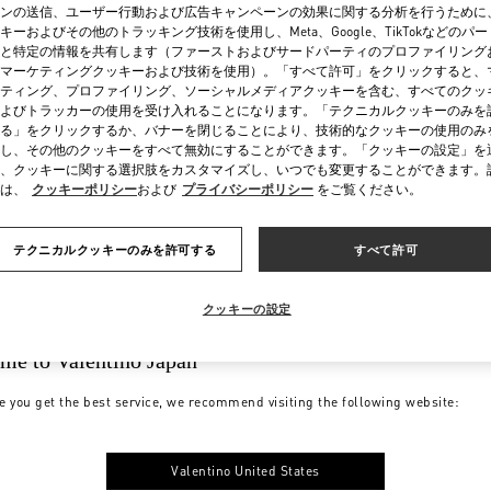
ンの送信、ユーザー行動および広告キャンペーンの効果に関する分析を行うために
キーおよびその他のトラッキング技術を使用し、Meta、Google、TikTokなどのパ
と特定の情報を共有します（ファーストおよびサードパーティのプロファイリング
マーケティングクッキーおよび技術を使用）。「すべて許可」をクリックすると、
ティング、プロファイリング、ソーシャルメディアクッキーを含む、すべてのクッ
よびトラッカーの使用を受け入れることになります。「テクニカルクッキーのみを
る」をクリックするか、バナーを閉じることにより、技術的なクッキーの使用のみ
し、その他のクッキーをすべて無効にすることができます。「クッキーの設定」を
、クッキーに関する選択肢をカスタマイズし、いつでも変更することができます。
は、
クッキーポリシー
および
プライバシーポリシー
をご覧ください。
テクニカルクッキーのみを許可する
すべて許可
クッキーの設定
me to Valentino Japan
e you get the best service, we recommend visiting the following website:
Valentino United States