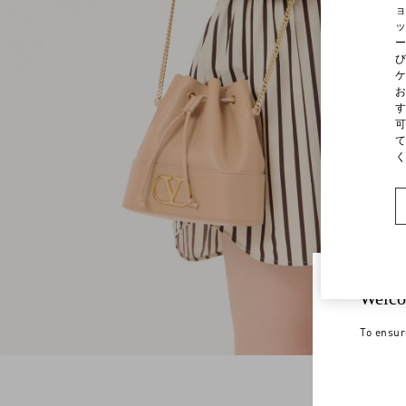
ョ
ッ
ー
び
ケ
お
す
可
て
く
Welco
To ensur