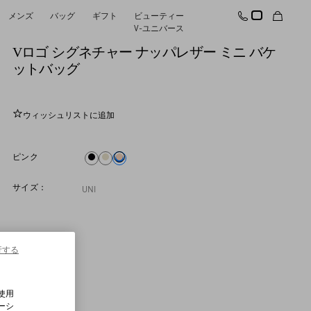
メンズ
バッグ
ギフト
ビューティー
新着アイテム
V-ユニバース
Vロゴ シグネチャー ナッパレザー ミニ バケ
ットバッグ
ウィッシュリストに追加
ピンク
サイズ：
UNI
行する
使用
ーシ