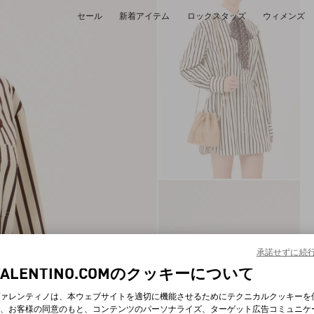
セール
新着アイテム
ロックスタッズ
ウィメンズ
承諾せずに続
VALENTINO.COMのクッキーについて
ァレンティノは、本ウェブサイトを適切に機能させるためにテクニカルクッキーを
、お客様の同意のもと、コンテンツのパーソナライズ、ターゲット広告コミュニケ