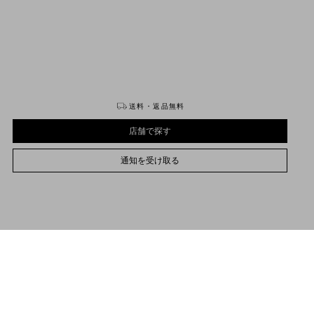
購入する
購入する
送料・返品無料
店舗で探す
通知を受け取る
UNI
プレオーダーの納期は、{0}から{1}の間です。
サイズをお選びください
サイズをお選びください
プレオーダー
プレオーダー
店舗で探す
プレオーダーについて詳しくは
こちら
品説明
通知を受け取る
ァレンティノ ガラヴァーニ Vロゴ シグネチャー ナッパレザー ミニ バケットバッグ
サポートが必要な場合
お取り扱いストアのご案内
ェーンにより、ショルダーバッグ、クロスボディバッグとして使用可能
lentino Garavani
/
ウィメンズ
/
バッグ
/
ショルダーバッグ
ゴールド仕上げのロゴとメタルパーツ
ドローストリングによる開閉とチェーンショルダーストラップ