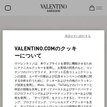
セール
新着アイテム
承諾せずに続行する
ロックスタッズ
VALENTINO.COMのクッキ
ウィメンズ
ーについて
メンズ
ヴァレンティノは、本ウェブサイトを適切に機能させるため
にテクニカルクッキーを使用し、お客様の同意のもと、コン
バッグ
テンツのパーソナライズ、ターゲット広告コミュニケーショ
ンの送信、ユーザー行動および広告キャンペーンの効果に関
ギフト
する分析を行うために、クッキーおよびその他のトラッキン
グ技術を使用し、Meta、Google、TikTokなどのパートナーと
ビューティー
特定の情報を共有します（ファーストおよびサードパーティ
のプロファイリングおよびマーケティングクッキーおよび技
V-ユニバース
術を使用）。「すべて許可」をクリックすると、マーケティ
ング、プロファイリング、ソーシャルメディアクッキーを含
む、すべてのクッキーおよびトラッカーの使用を受け入れる