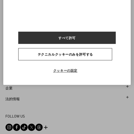
ヴァレンティノニュースレターの配信をご登録ください
サイズをお選びください
サイズをお選びください
プレオーダー
プレオーダー
店舗で探す
通知を受け取る
Country Selector
Japan / Japanese
すべて許可
テクニカルクッキーのみを許可する
お困りですか？
クッキーの設定
オーダー状況追跡
サービス
返品＆返金状況を確認する
カスタマーサービス
企業
ブティックで予約してください
返品
メゾン
法的情報
ストア検索
配送
サスティナビリティ
利用規約
Sitemap
FOLLOW US
お支払い
採用情報
販売約款
よくあるご質問
サイズガイド
企業情報
プライバシーポリシー