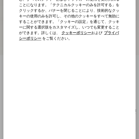
ことになります。「テクニカルクッキーのみを許可する」を
クリックするか、バナーを閉じることにより、技術的なクッ
キーの使用のみを許可し、その他のクッキーをすべて無効に
することができます。「クッキーの設定」を通じて、クッキ
ーに関する選択肢をカスタマイズし、いつでも変更すること
ができます。詳しくは、
クッキーポリシー
および
プライバ
シーポリシー
をご覧ください。
ロックスタッズ グレインカーフスキン ミ
ニ ホーボーバッグ
ブラック
購入する
購入する
UNI
サイズ：
送料・返品無料
店舗で探す