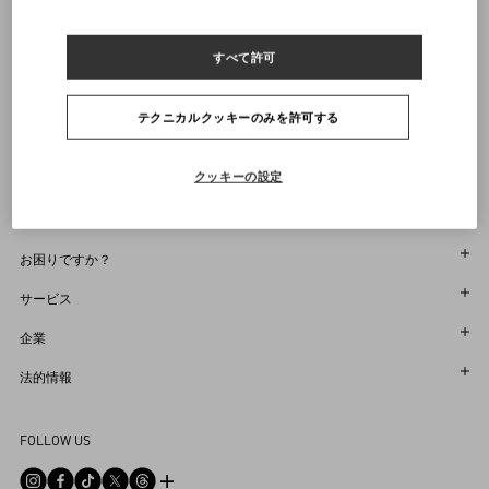
ヴァレンティノニュースレターの配信をご登録ください
すべて許可
サイズをお選びください
サイズをお選びください
プレオーダー
プレオーダー
店舗で探す
通知を受け取る
Country Selector
テクニカルクッキーのみを許可する
Japan / Japanese
クッキーの設定
お困りですか？
オーダー状況追跡
サービス
返品＆返金状況を確認する
カスタマーサービス
企業
ブティックで予約してください
返品
メゾン
法的情報
ストア検索
配送
サスティナビリティ
利用規約
Sitemap
FOLLOW US
お支払い
採用情報
販売約款
よくあるご質問
サイズガイド
企業情報
プライバシーポリシー