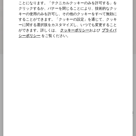
ことになります。「テクニカルクッキーのみを許可する」を
クリックするか、バナーを閉じることにより、技術的なクッ
キーの使用のみを許可し、その他のクッキーをすべて無効に
することができます。「クッキーの設定」を通じて、クッキ
ーに関する選択肢をカスタマイズし、いつでも変更すること
ができます。詳しくは、
クッキーポリシー
および
プライバ
シーポリシー
をご覧ください。
ヴァレンティノ ガラヴァーニ サマートー
ト ストロー ミディアム トート
サドルブラウン/ナチュラル/
ピュアレッド
購入する
購入する
UNI
サイズ：
送料・返品無料
店舗で探す