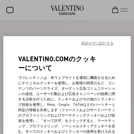
セール
新着アイテム
承諾せずに続行する
ロックスタッズ
VALENTINO.COMのクッキ
ウィメンズ
ーについて
メンズ
ヴァレンティノは、本ウェブサイトを適切に機能させるため
にテクニカルクッキーを使用し、お客様の同意のもと、コン
バッグ
テンツのパーソナライズ、ターゲット広告コミュニケーショ
ンの送信、ユーザー行動および広告キャンペーンの効果に関
ギフト
する分析を行うために、クッキーおよびその他のトラッキン
グ技術を使用し、Meta、Google、TikTokなどのパートナーと
ビューティー
特定の情報を共有します（ファーストおよびサードパーティ
のプロファイリングおよびマーケティングクッキーおよび技
V-ユニバース
術を使用）。「すべて許可」をクリックすると、マーケティ
ング、プロファイリング、ソーシャルメディアクッキーを含
む、すべてのクッキーおよびトラッカーの使用を受け入れる