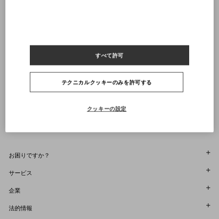
送料・返品無料
店舗で探す
21
21.5
22
22.5
23
23.5
24
24.5
25
25.5
26
26.5
27
27.5
28
28.5
29
通知を受け取る
すべて許可
ヴァレンティノニュースレターの配信をご登録ください
サイズをお選びください
サイズをお選びください
プレオーダー
プレオーダー
店舗で探す
テクニカルクッキーのみを許可する
通知を受け取る
Country Selector
Japan / Japanese
クッキーの設定
お困りですか？
オーダー状況追跡
サービス
返品＆返金状況を確認する
カスタマーサービス
企業
ブティックで予約してください
返品
メゾン
法的情報
ストア検索