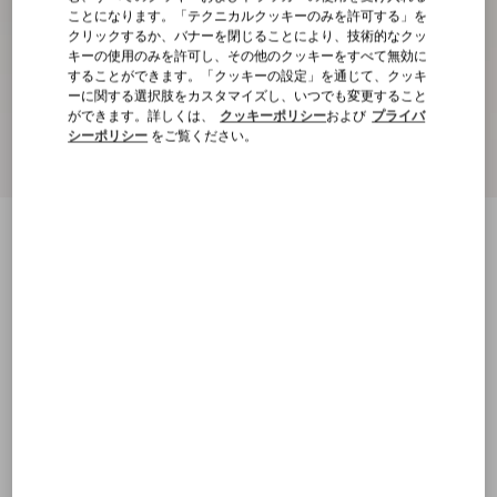
ことになります。「テクニカルクッキーのみを許可する」を
クリックするか、バナーを閉じることにより、技術的なクッ
キーの使用のみを許可し、その他のクッキーをすべて無効に
することができます。「クッキーの設定」を通じて、クッキ
ーに関する選択肢をカスタマイズし、いつでも変更すること
ができます。詳しくは、
クッキーポリシー
および
プライバ
シーポリシー
をご覧ください。
新着アイテム
ロックスタッズ ナッパレザー メリージェ
ーン バレリーナ 5MM
phard
21
21.5
22
22.5
23
23.5
24
24.5
サイズ：
25
25.5
26
26.5
27
27.5
28
28.5
サイズ
購入する
購入する
29