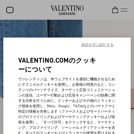
セール
新着アイテム
承諾せずに続行する
ロックスタッズ
VALENTINO.COMのクッキ
ウィメンズ
ーについて
メンズ
ヴァレンティノは、本ウェブサイトを適切に機能させるため
にテクニカルクッキーを使用し、お客様の同意のもと、コン
バッグ
テンツのパーソナライズ、ターゲット広告コミュニケーショ
ンの送信、ユーザー行動および広告キャンペーンの効果に関
ギフト
する分析を行うために、クッキーおよびその他のトラッキン
グ技術を使用し、Meta、Google、TikTokなどのパートナーと
ビューティー
特定の情報を共有します（ファーストおよびサードパーティ
のプロファイリングおよびマーケティングクッキーおよび技
V-ユニバース
術を使用）。「すべて許可」をクリックすると、マーケティ
ング、プロファイリング、ソーシャルメディアクッキーを含
む、すべてのクッキーおよびトラッカーの使用を受け入れる