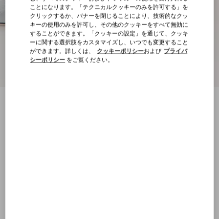
ことになります。「テクニカルクッキーのみを許可する」を
クリックするか、バナーを閉じることにより、技術的なクッ
キーの使用のみを許可し、その他のクッキーをすべて無効に
することができます。「クッキーの設定」を通じて、クッキ
ーに関する選択肢をカスタマイズし、いつでも変更すること
ができます。詳しくは、
クッキーポリシー
および
プライバ
シーポリシー
をご覧ください。
新着アイテム
ロックスタッズ モアレファブリック メリ
ージェーン バレリーナ 5MM
アジュールブルー
21
21.5
22
22.5
23
23.5
24
24.5
サイズ：
25
25.5
26
26.5
27
27.5
28
28.5
サイズ
購入する
購入する
29