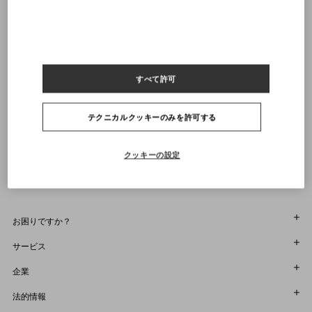
送料・返品無料
店舗で探す
21
21.5
22
22.5
23
23.5
24
24.5
25
25.5
26
26.5
27
27.5
28
28.5
29
通知を受け取る
すべて許可
ヴァレンティノニュースレターの配信をご登録ください
サイズをお選びください
サイズをお選びください
プレオーダー
プレオーダー
店舗で探す
テクニカルクッキーのみを許可する
通知を受け取る
Country Selector
Japan / Japanese
クッキーの設定
お困りですか？
オーダー状況追跡
サービス
返品＆返金状況を確認する
カスタマーサービス
企業
ブティックで予約してください
返品
メゾン
法的情報
ストア検索