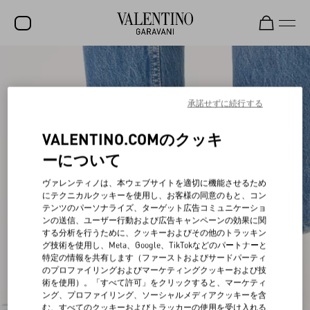
セール
新着アイテム
承諾せずに続行する
ロックスタッズ
VALENTINO.COMのクッキ
ウィメンズ
ーについて
メンズ
ヴァレンティノは、本ウェブサイトを適切に機能させるため
にテクニカルクッキーを使用し、お客様の同意のもと、コン
バッグ
テンツのパーソナライズ、ターゲット広告コミュニケーショ
ンの送信、ユーザー行動および広告キャンペーンの効果に関
ギフト
する分析を行うために、クッキーおよびその他のトラッキン
グ技術を使用し、Meta、Google、TikTokなどのパートナーと
ビューティー
特定の情報を共有します（ファーストおよびサードパーティ
のプロファイリングおよびマーケティングクッキーおよび技
V-ユニバース
術を使用）。「すべて許可」をクリックすると、マーケティ
ング、プロファイリング、ソーシャルメディアクッキーを含
む、すべてのクッキーおよびトラッカーの使用を受け入れる