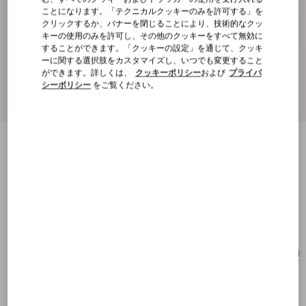
ことになります。「テクニカルクッキーのみを許可する」を
クリックするか、バナーを閉じることにより、技術的なクッ
キーの使用のみを許可し、その他のクッキーをすべて無効に
することができます。「クッキーの設定」を通じて、クッキ
ーに関する選択肢をカスタマイズし、いつでも変更すること
ができます。詳しくは、
クッキーポリシー
および
プライバ
シーポリシー
をご覧ください。
ロサンジェット メタル x エナメル x クリス
タル イヤリング
ゴールド/ブラック/クリスタ
ル
購入する
購入する
UNI
サイズ：
送料・返品無料
店舗で探す