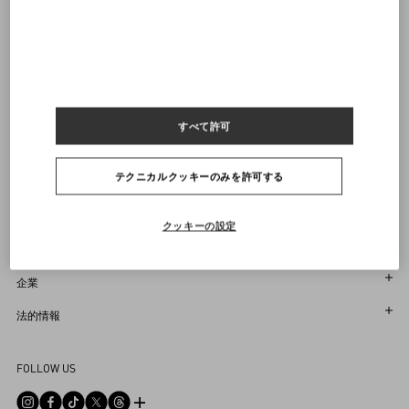
ヴァレンティノニュースレターの配信をご登録ください
サイズをお選びください
サイズをお選びください
プレオーダー
プレオーダー
店舗で探す
通知を受け取る
Country Selector
すべて許可
Japan / Japanese
テクニカルクッキーのみを許可する
お困りですか？
クッキーの設定
オーダー状況追跡
サービス
返品＆返金状況を確認する
カスタマーサービス
企業
ブティックで予約してください
返品
メゾン
法的情報
ストア検索
配送
サスティナビリティ
利用規約
Sitemap
FOLLOW US
お支払い
採用情報
販売約款
よくあるご質問
サイズガイド
企業情報
プライバシーポリシー