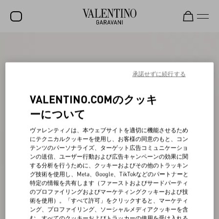
セール
新着アイテム
承諾せずに続行する
ロックスタッズ
VALENTINO.COMのクッキ
ウィメンズ
ーについて
メンズ
ヴァレンティノは、本ウェブサイトを適切に機能させるため
にテクニカルクッキーを使用し、お客様の同意のもと、コン
バッグ
テンツのパーソナライズ、ターゲット広告コミュニケーショ
ンの送信、ユーザー行動および広告キャンペーンの効果に関
ギフト
する分析を行うために、クッキーおよびその他のトラッキン
グ技術を使用し、Meta、Google、TikTokなどのパートナーと
ビューティー
特定の情報を共有します（ファーストおよびサードパーティ
のプロファイリングおよびマーケティングクッキーおよび技
V-ユニバース
術を使用）。「すべて許可」をクリックすると、マーケティ
ング、プロファイリング、ソーシャルメディアクッキーを含
む、すべてのクッキーおよびトラッカーの使用を受け入れる