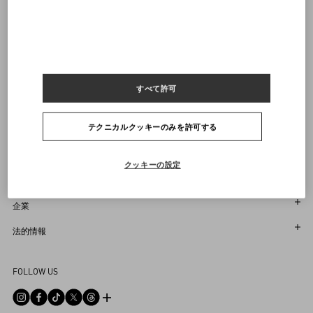
ヴァレンティノニュースレターの配信をご登録ください
サイズをお選びください
サイズをお選びください
プレオーダー
プレオーダー
店舗で探す
通知を受け取る
Country Selector
Japan / Japanese
すべて許可
テクニカルクッキーのみを許可する
お困りですか？
クッキーの設定
オーダー状況追跡
サービス
返品＆返金状況を確認する
カスタマーサービス
企業
ブティックで予約してください
返品
メゾン
法的情報
ストア検索
配送
サスティナビリティ
利用規約
Sitemap
FOLLOW US
お支払い
採用情報
販売約款
よくあるご質問
サイズガイド
企業情報
プライバシーポリシー