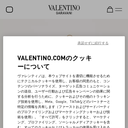
セール
新着アイテム
承諾せずに続行する
ロックスタッズ
VALENTINO.COMのクッキ
ウィメンズ
ーについて
メンズ
ヴァレンティノは、本ウェブサイトを適切に機能させるため
にテクニカルクッキーを使用し、お客様の同意のもと、コン
バッグ
テンツのパーソナライズ、ターゲット広告コミュニケーショ
ンの送信、ユーザー行動および広告キャンペーンの効果に関
ギフト
する分析を行うために、クッキーおよびその他のトラッキン
グ技術を使用し、Meta、Google、TikTokなどのパートナーと
ビューティー
特定の情報を共有します（ファーストおよびサードパーティ
のプロファイリングおよびマーケティングクッキーおよび技
V-ユニバース
術を使用）。「すべて許可」をクリックすると、マーケティ
ング、プロファイリング、ソーシャルメディアクッキーを含
む、すべてのクッキーおよびトラッカーの使用を受け入れる