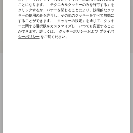
ことになります。「テクニカルクッキーのみを許可する」を
クリックするか、バナーを閉じることにより、技術的なクッ
キーの使用のみを許可し、その他のクッキーをすべて無効に
することができます。「クッキーの設定」を通じて、クッキ
ーに関する選択肢をカスタマイズし、いつでも変更すること
ができます。詳しくは、
クッキーポリシー
および
プライバ
シーポリシー
をご覧ください。
ル シャ デ ラ メゾン メタル x ナイロン x ス
ワロフスキー®クリスタル ネックレス
アンティークブラス
購入する
購入する
UNI
サイズ：
送料・返品無料
店舗で探す