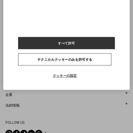
ヴァレンティノニュースレターの配信をご登録ください
サイズをお選びください
サイズをお選びください
プレオーダー
プレオーダー
店舗で探す
通知を受け取る
Country Selector
すべて許可
Japan / Japanese
テクニカルクッキーのみを許可する
お困りですか？
クッキーの設定
オーダー状況追跡
サービス
返品＆返金状況を確認する
カスタマーサービス
企業
ブティックで予約してください
返品
メゾン
法的情報
ストア検索
配送
サスティナビリティ
利用規約
Sitemap
FOLLOW US
お支払い
採用情報
販売約款
よくあるご質問
サイズガイド