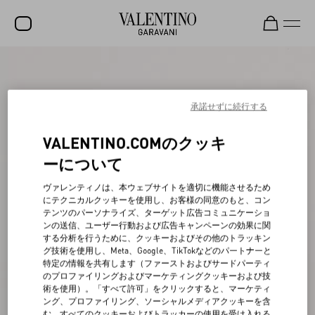
セール
新着アイテム
承諾せずに続行する
ロックスタッズ
VALENTINO.COMのクッキ
ウィメンズ
ーについて
メンズ
ヴァレンティノは、本ウェブサイトを適切に機能させるため
にテクニカルクッキーを使用し、お客様の同意のもと、コン
バッグ
テンツのパーソナライズ、ターゲット広告コミュニケーショ
ンの送信、ユーザー行動および広告キャンペーンの効果に関
ギフト
する分析を行うために、クッキーおよびその他のトラッキン
グ技術を使用し、Meta、Google、TikTokなどのパートナーと
ビューティー
特定の情報を共有します（ファーストおよびサードパーティ
のプロファイリングおよびマーケティングクッキーおよび技
V-ユニバース
術を使用）。「すべて許可」をクリックすると、マーケティ
ング、プロファイリング、ソーシャルメディアクッキーを含
む、すべてのクッキーおよびトラッカーの使用を受け入れる