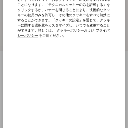
ことになります。「テクニカルクッキーのみを許可する」を
クリックするか、バナーを閉じることにより、技術的なクッ
キーの使用のみを許可し、その他のクッキーをすべて無効に
することができます。「クッキーの設定」を通じて、クッキ
ーに関する選択肢をカスタマイズし、いつでも変更すること
ができます。詳しくは、
クッキーポリシー
および
プライバ
シーポリシー
をご覧ください。
ル シャ デ ラ メゾン ジャカードファブリ
ック レジン x ビーズ エンブロイダリーブ
ローチ
マルチカラー
購入する
購入する
UNI
サイズ：
送料・返品無料