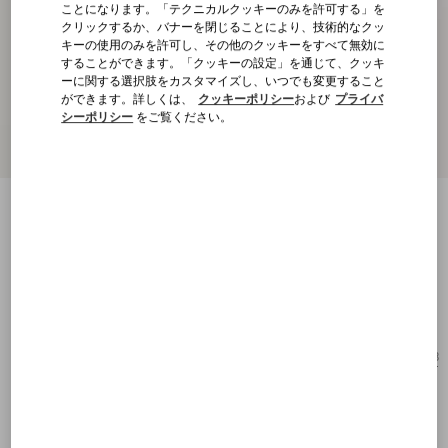
ことになります。「テクニカルクッキーのみを許可する」を
クリックするか、バナーを閉じることにより、技術的なクッ
キーの使用のみを許可し、その他のクッキーをすべて無効に
することができます。「クッキーの設定」を通じて、クッキ
ーに関する選択肢をカスタマイズし、いつでも変更すること
ができます。詳しくは、
クッキーポリシー
および
プライバ
シーポリシー
をご覧ください。
ジオメトリックデザイン アセテート アイ
ウェア
ブラック/シルバー
購入する
購入する
48
サイズ：
送料・返品無料
店舗で探す