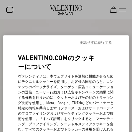
セール
新着アイテム
承諾せずに続行する
ロックスタッズ
VALENTINO.COMのクッキ
ウィメンズ
ーについて
メンズ
ヴァレンティノは、本ウェブサイトを適切に機能させるため
にテクニカルクッキーを使用し、お客様の同意のもと、コン
バッグ
テンツのパーソナライズ、ターゲット広告コミュニケーショ
ンの送信、ユーザー行動および広告キャンペーンの効果に関
ギフト
する分析を行うために、クッキーおよびその他のトラッキン
グ技術を使用し、Meta、Google、TikTokなどのパートナーと
ビューティー
特定の情報を共有します（ファーストおよびサードパーティ
のプロファイリングおよびマーケティングクッキーおよび技
V-ユニバース
術を使用）。「すべて許可」をクリックすると、マーケティ
ング、プロファイリング、ソーシャルメディアクッキーを含
む、すべてのクッキーおよびトラッカーの使用を受け入れる