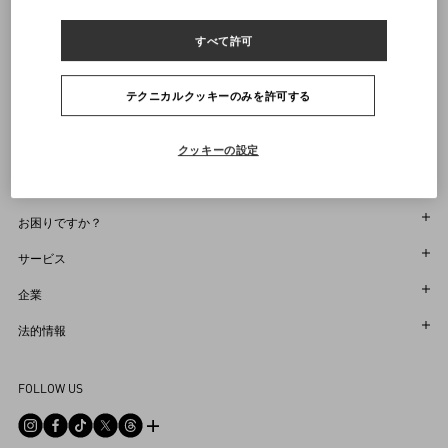
ヴァレンティノニュースレターの配信をご登録ください
すべて許可
サイズ
サイズをお選びください
サイズをお選びください
プレオーダー
プレオーダー
店舗で探す
テンプルの長さ：14.5cm
通知を受け取る
Country Selector
フレーム幅：12.9cm
テクニカルクッキーのみを許可する
レンズ幅：4.8cm
Japan / Japanese
レンズの高さ：2.5cm
クッキーの設定
ブリッジ：1.9cm
商品コード： Z53VG045S05_7Z9
お困りですか？
オーダー状況追跡
サービス
返品＆返金状況を確認する
カスタマーサービス
企業
ブティックで予約してください
返品
メゾン
法的情報
ストア検索
配送
サスティナビリティ
利用規約
Sitemap
FOLLOW US
お支払い
採用情報
販売約款
よくあるご質問
サイズガイド
企業情報
プライバシーポリシー