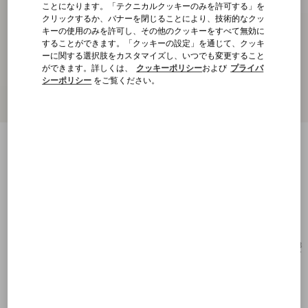
ことになります。「テクニカルクッキーのみを許可する」を
クリックするか、バナーを閉じることにより、技術的なクッ
キーの使用のみを許可し、その他のクッキーをすべて無効に
することができます。「クッキーの設定」を通じて、クッキ
ーに関する選択肢をカスタマイズし、いつでも変更すること
ができます。詳しくは、
クッキーポリシー
および
プライバ
シーポリシー
をご覧ください。
ジオメトリックデザイン アセテート メガ
ネ
ハバナ/ブラウン
購入する
購入する
53
サイズ：
送料・返品無料
店舗で探す