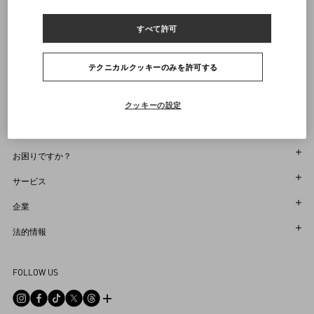
フレーム全幅：12.9cm
ヴァレンティノニュースレターの配信をご登録ください
すべて許可
レンズの幅：5.3cm
サイズをお選びください
サイズをお選びください
プレオーダー
プレオーダー
店舗で探す
レンズの高さ：2.8cm
通知を受け取る
Country Selector
テクニカルクッキーのみを許可する
ブリッジ：1.9cm.
Japan / Japanese
商品コード： Z53VG007S02_7ZU
クッキーの設定
お困りですか？
オーダー状況追跡
サービス
返品＆返金状況を確認する
カスタマーサービス
企業
ブティックで予約してください
返品
メゾン
法的情報
ストア検索
配送
サスティナビリティ
利用規約
Sitemap
FOLLOW US
お支払い
採用情報
販売約款
よくあるご質問
サイズガイド
企業情報
プライバシーポリシー