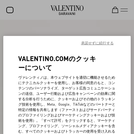
セール
新着アイテム
承諾せずに続行する
ロックスタッズ
VALENTINO.COMのクッキ
ウィメンズ
ーについて
メンズ
ヴァレンティノは、本ウェブサイトを適切に機能させるため
にテクニカルクッキーを使用し、お客様の同意のもと、コン
バッグ
テンツのパーソナライズ、ターゲット広告コミュニケーショ
ンの送信、ユーザー行動および広告キャンペーンの効果に関
ギフト
する分析を行うために、クッキーおよびその他のトラッキン
グ技術を使用し、Meta、Google、TikTokなどのパートナーと
ビューティー
特定の情報を共有します（ファーストおよびサードパーティ
のプロファイリングおよびマーケティングクッキーおよび技
V-ユニバース
術を使用）。「すべて許可」をクリックすると、マーケティ
ング、プロファイリング、ソーシャルメディアクッキーを含
む、すべてのクッキーおよびトラッカーの使用を受け入れる