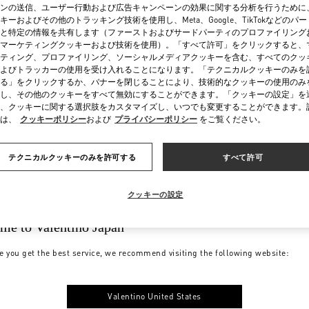
ンの送信、ユーザー行動および広告キャンペーンの効果に関する分析を行うために
キーおよびその他のトラッキング技術を使用し、Meta、Google、TikTokなどのパ
と特定の情報を共有します（ファーストおよびサードパーティのプロファイリング
マーケティングクッキーおよび技術を使用）。「すべて許可」をクリックすると、
ティング、プロファイリング、ソーシャルメディアクッキーを含む、すべてのクッ
よびトラッカーの使用を受け入れることになります。「テクニカルクッキーのみを
る」をクリックするか、バナーを閉じることにより、技術的なクッキーの使用のみ
し、その他のクッキーをすべて無効にすることができます。「クッキーの設定」を
、クッキーに関する選択肢をカスタマイズし、いつでも変更することができます。
は、
クッキーポリシー
および
プライバシーポリシー
をご覧ください。
テクニカルクッキーのみを許可する
すべて許可
クッキーの設定
me to Valentino Japan
e you get the best service, we recommend visiting the following website:
Valentino United States