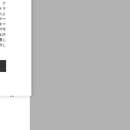
、ク
ートナ
およ
マー
キー
許可
を許
通じ
詳し