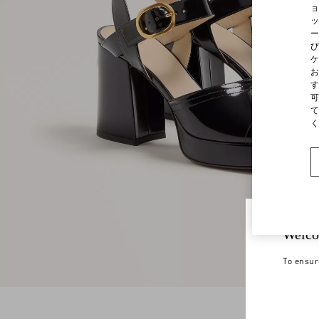
ョ
ッ
ー
び
ケ
お
す
可
て
く
Welco
To ensur