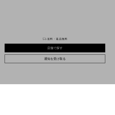
購入する
購入する
送料・返品無料
店舗で探す
通知を受け取る
22
22.5
23
23.5
24
24.5
25
25.5
26
26.5
27
27.5
28
28.5
29
サイズをお選びください
サイズをお選びください
プレオーダー
プレオーダー
店舗で探す
品説明
通知を受け取る
ァレンティノ ガラヴァーニ フォーセット ポリッシュカーフスキン プラットフォーム
サポートが必要な場合
お取り扱いストアのご案内
ンダル
Valentino Garavani
/
ウィメンズ
/
シューズ
/
サンダル
アンティークブラス仕上げのVロゴ シグネチャーディテール
バックル付き調節可能ストラップ