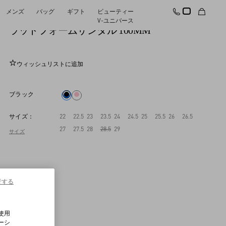
メンズ
バッグ
ギフト
ビューティー
フォーセット ポリッシュドカーフスキン プ
V-ユニバース
ラットフォームサンダル 100MM
ウィッシュリストに追加
ブラック
サイズ：
22
22.5
23
23.5
24
24.5
25
25.5
26
26.5
27
27.5
28
28.5
29
サイズ
行する
使用
ーシ