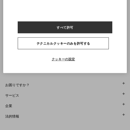
店舗で探す
22
22.5
23
23.5
24
24.5
25
25.5
26
26.5
27
27.5
28
28.5
29
通知を受け取る
すべて許可
ヴァレンティノニュースレターの配信をご登録ください
サイズをお選びください
サイズをお選びください
プレオーダー
プレオーダー
店舗で探す
テクニカルクッキーのみを許可する
通知を受け取る
Country Selector
Japan / Japanese
クッキーの設定
お困りですか？
オーダー状況追跡
サービス
返品＆返金状況を確認する
カスタマーサービス
企業
ブティックで予約してください
返品
メゾン
法的情報
ストア検索
配送
サスティナビリティ
利用規約