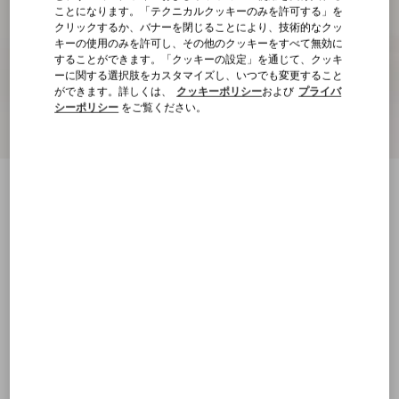
ことになります。「テクニカルクッキーのみを許可する」を
クリックするか、バナーを閉じることにより、技術的なクッ
キーの使用のみを許可し、その他のクッキーをすべて無効に
することができます。「クッキーの設定」を通じて、クッキ
ーに関する選択肢をカスタマイズし、いつでも変更すること
ができます。詳しくは、
クッキーポリシー
および
プライバ
シーポリシー
をご覧ください。
新着アイテム
フォーセット スプリットレザー プラット
フォームアンクルブーツ90MM
エボニー
22
22.5
23
23.5
24
24.5
25
25.5
サイズ：
購入する
購入する
26
26.5
27
27.5
28
28.5
29
サイズ