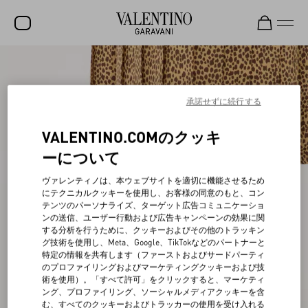
セール
新着アイテム
承諾せずに続行する
ロックスタッズ
VALENTINO.COMのクッキ
ウィメンズ
ーについて
メンズ
ヴァレンティノは、本ウェブサイトを適切に機能させるため
にテクニカルクッキーを使用し、お客様の同意のもと、コン
バッグ
テンツのパーソナライズ、ターゲット広告コミュニケーショ
ンの送信、ユーザー行動および広告キャンペーンの効果に関
ギフト
する分析を行うために、クッキーおよびその他のトラッキン
グ技術を使用し、Meta、Google、TikTokなどのパートナーと
ビューティー
特定の情報を共有します（ファーストおよびサードパーティ
のプロファイリングおよびマーケティングクッキーおよび技
V-ユニバース
術を使用）。「すべて許可」をクリックすると、マーケティ
ング、プロファイリング、ソーシャルメディアクッキーを含
む、すべてのクッキーおよびトラッカーの使用を受け入れる