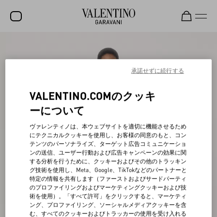
セール
新着アイテム
承諾せずに続行する
ロックスタッズ
VALENTINO.COMのクッキ
ウィメンズ
ーについて
メンズ
ヴァレンティノは、本ウェブサイトを適切に機能させるため
にテクニカルクッキーを使用し、お客様の同意のもと、コン
バッグ
テンツのパーソナライズ、ターゲット広告コミュニケーショ
ンの送信、ユーザー行動および広告キャンペーンの効果に関
ギフト
する分析を行うために、クッキーおよびその他のトラッキン
グ技術を使用し、Meta、Google、TikTokなどのパートナーと
ビューティー
特定の情報を共有します（ファーストおよびサードパーティ
のプロファイリングおよびマーケティングクッキーおよび技
V-ユニバース
術を使用）。「すべて許可」をクリックすると、マーケティ
ング、プロファイリング、ソーシャルメディアクッキーを含
む、すべてのクッキーおよびトラッカーの使用を受け入れる