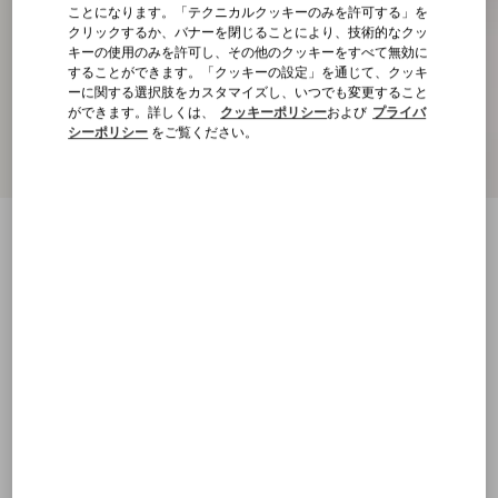
ことになります。「テクニカルクッキーのみを許可する」を
クリックするか、バナーを閉じることにより、技術的なクッ
キーの使用のみを許可し、その他のクッキーをすべて無効に
することができます。「クッキーの設定」を通じて、クッキ
ーに関する選択肢をカスタマイズし、いつでも変更すること
ができます。詳しくは、
クッキーポリシー
および
プライバ
シーポリシー
をご覧ください。
新着アイテム
エンブロイダリー ウール ニットプル
グレー
XXS
XS
S
M
L
XL
サイズ：
購入する
購入する
サイズ
送料・返品無料