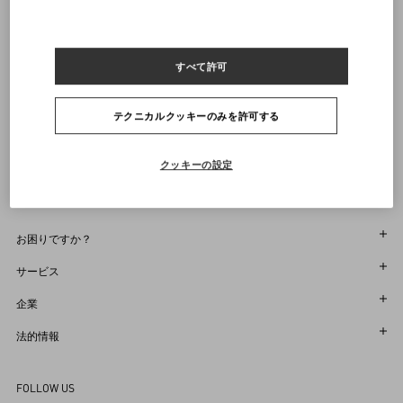
通知を受け取る
すべて許可
ヴァレンティノニュースレターの配信をご登録ください
サイズをお選びください
サイズをお選びください
プレオーダー
プレオーダー
店舗で探す
テクニカルクッキーのみを許可する
通知を受け取る
Country Selector
Japan / Japanese
クッキーの設定
お困りですか？
オーダー状況追跡
サービス
返品＆返金状況を確認する
カスタマーサービス
企業
ブティックで予約してください
返品
メゾン
法的情報
ストア検索
配送
サスティナビリティ
利用規約
Sitemap
FOLLOW US
お支払い
採用情報
販売約款