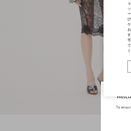
ョ
ッ
ー
び
ケ
お
す
可
て
く
Welco
To ensur