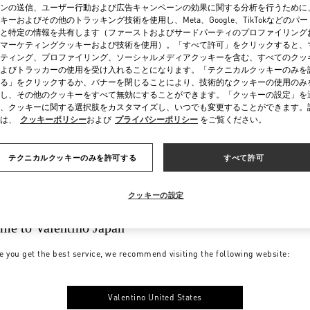
ンの送信、ユーザー行動および広告キャンペーンの効果に関する分析を行うために
キーおよびその他のトラッキング技術を使用し、Meta、Google、TikTokなどのパ
と特定の情報を共有します（ファーストおよびサードパーティのプロファイリング
マーケティングクッキーおよび技術を使用）。「すべて許可」をクリックすると、
ティング、プロファイリング、ソーシャルメディアクッキーを含む、すべてのクッ
よびトラッカーの使用を受け入れることになります。「テクニカルクッキーのみを
る」をクリックするか、バナーを閉じることにより、技術的なクッキーの使用のみ
し、その他のクッキーをすべて無効にすることができます。「クッキーの設定」を
、クッキーに関する選択肢をカスタマイズし、いつでも変更することができます。
は、
クッキーポリシー
および
プライバシーポリシー
をご覧ください。
テクニカルクッキーのみを許可する
すべて許可
クッキーの設定
me to Valentino Japan
e you get the best service, we recommend visiting the following website:
Valentino United States