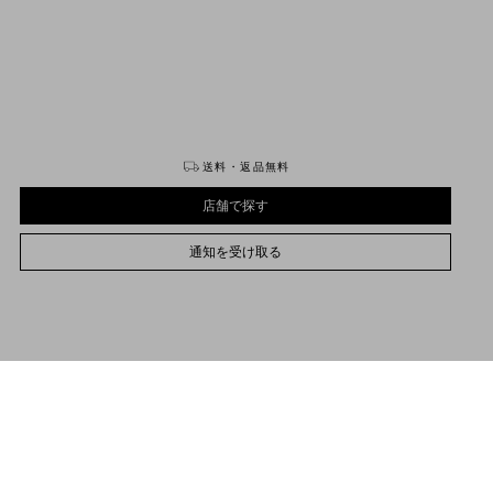
購入する
購入する
送料・返品無料
店舗で探す
通知を受け取る
5
7
9
11
13
15
17
19
サイズをお選びください
サイズをお選びください
プレオーダー
プレオーダー
店舗で探す
品説明
通知を受け取る
ラストロン エンブロイダリー オーガンザ シャツ
サポートが必要な場合
お取り扱いストアのご案内
Valentino Garavani
/
ウィメンズ
/
ウェア
/
シャツ/トップス
前面にプリーツ
フロントボタンによる開閉