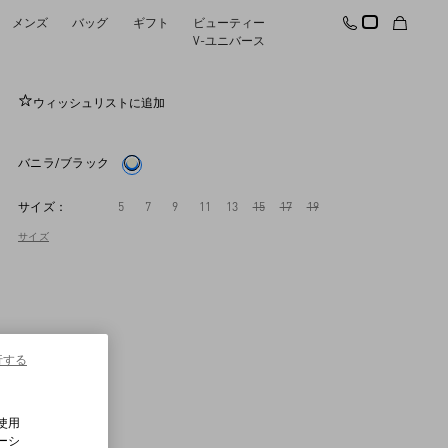
メンズ
バッグ
ギフト
ビューティー
エンブロイダリー オーガンザシャツ
V-ユニバース
ウィッシュリストに追加
バニラ/ブラック
サイズ：
5
7
9
11
13
15
17
19
サイズ
行する
使用
ーシ