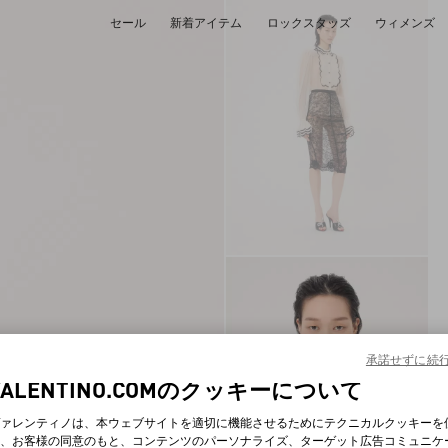
セール
新着アイテム
ロックスタッズ
ウィメンズ
承諾せずに続
VALENTINO.COMのクッキーについて
ァレンティノは、本ウェブサイトを適切に機能させるためにテクニカルクッキーを
、お客様の同意のもと、コンテンツのパーソナライズ、ターゲット広告コミュニケ