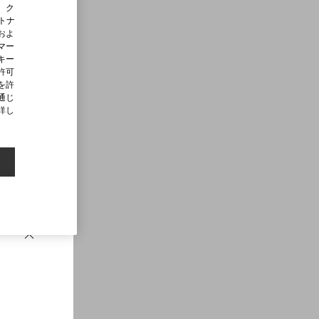
、ク
ートナ
およ
マー
キー
許可
を許
通じ
詳し