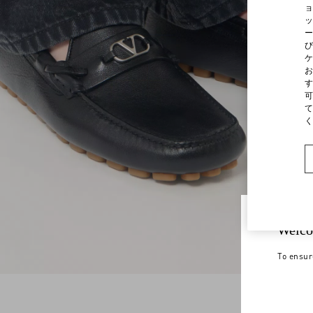
ョ
ッ
ー
び
ケ
お
す
可
て
く
Welco
To ensur