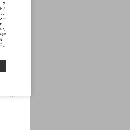
、ク
ートナ
およ
マー
キー
許可
を許
通じ
詳し