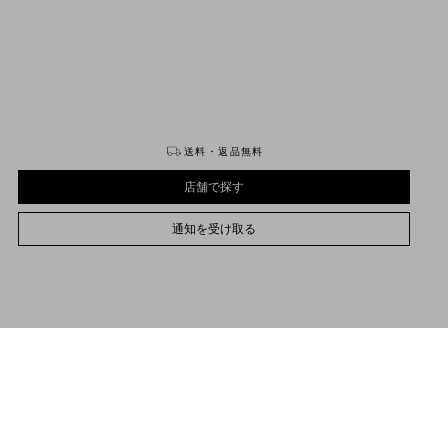
購入する
購入する
送料・返品無料
店舗で探す
通知を受け取る
23
23.5
24
24.5
25
25.5
26
26.5
27
27.5
28
28.5
29
29.5
30
30.5
31
サイズをお選びください
サイズをお選びください
プレオーダー
プレオーダー
店舗で探す
品説明
通知を受け取る
ァスタウェイ バッファローレザー ドライバーローファー
サポートが必要な場合
お取り扱いストアのご案内
Valentino Garavani
/
Product
パラジウム仕上げのVロゴ シグネチャーディテール
カスタムラバーソール