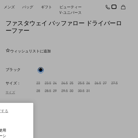
メンズ
バッグ
ギフト
ビューティー
新着アイテム
V-ユニバース
ファスタウェイ バッファロー ドライバーロ
ーファー
ウィッシュリストに追加
ブラック
サイズ：
23
23.5
24
24.5
25
25.5
26
26.5
27
27.5
28
28.5
29
29.5
30
30.5
31
サイズ
行する
使用
ーシ