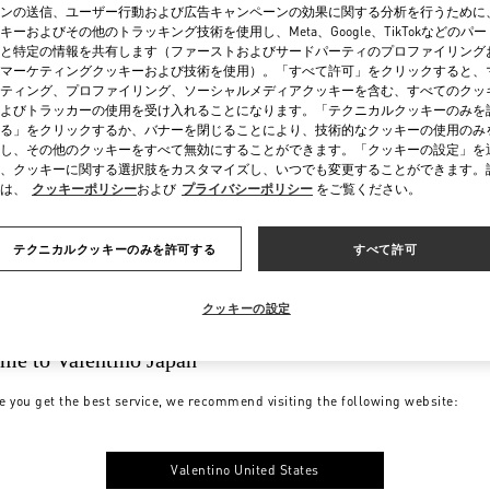
ンの送信、ユーザー行動および広告キャンペーンの効果に関する分析を行うために
キーおよびその他のトラッキング技術を使用し、Meta、Google、TikTokなどのパ
と特定の情報を共有します（ファーストおよびサードパーティのプロファイリング
マーケティングクッキーおよび技術を使用）。「すべて許可」をクリックすると、
ティング、プロファイリング、ソーシャルメディアクッキーを含む、すべてのクッ
よびトラッカーの使用を受け入れることになります。「テクニカルクッキーのみを
る」をクリックするか、バナーを閉じることにより、技術的なクッキーの使用のみ
し、その他のクッキーをすべて無効にすることができます。「クッキーの設定」を
、クッキーに関する選択肢をカスタマイズし、いつでも変更することができます。
は、
クッキーポリシー
および
プライバシーポリシー
をご覧ください。
テクニカルクッキーのみを許可する
すべて許可
クッキーの設定
me to Valentino Japan
e you get the best service, we recommend visiting the following website:
Valentino United States