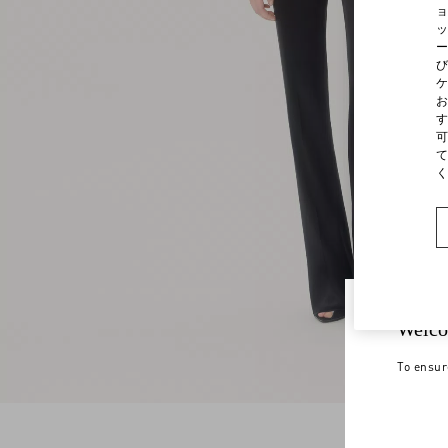
ョ
ッ
ー
び
ケ
お
す
可
て
く
Welco
To ensur