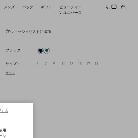
メンズ
バッグ
ギフト
ビューティー
ダブルダッチェス ストレッチパンツ
V-ユニバース
ウィッシュリストに追加
ブラック
サイズ：
5
7
9
11
13
15
17
19
サイズ
行する
使用
ーシ