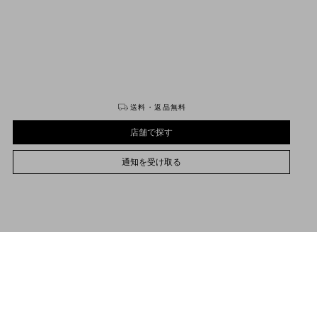
購入する
購入する
送料・返品無料
店舗で探す
通知を受け取る
5
7
9
11
13
15
17
19
サイズをお選びください
サイズをお選びください
プレオーダー
プレオーダー
店舗で探す
品説明
通知を受け取る
ブルダッチェスストレッチ パンツ
サポートが必要な場合
お取り扱いストアのご案内
no Garavani
/
ウィメンズ
/
ウェア
/
パンツ/ショートパンツ
アメリカンスタイルのポケットディテール
フロントファスナーとフックによる開閉