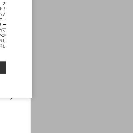
、ク
ートナ
およ
マー
キー
許可
を許
通じ
詳し