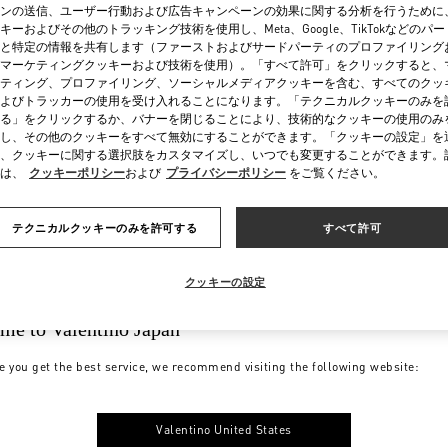
ンの送信、ユーザー行動および広告キャンペーンの効果に関する分析を行うために
キーおよびその他のトラッキング技術を使用し、Meta、Google、TikTokなどのパ
と特定の情報を共有します（ファーストおよびサードパーティのプロファイリング
マーケティングクッキーおよび技術を使用）。「すべて許可」をクリックすると、
ティング、プロファイリング、ソーシャルメディアクッキーを含む、すべてのクッ
よびトラッカーの使用を受け入れることになります。「テクニカルクッキーのみを
る」をクリックするか、バナーを閉じることにより、技術的なクッキーの使用のみ
し、その他のクッキーをすべて無効にすることができます。「クッキーの設定」を
、クッキーに関する選択肢をカスタマイズし、いつでも変更することができます。
は、
クッキーポリシー
および
プライバシーポリシー
をご覧ください。
テクニカルクッキーのみを許可する
すべて許可
クッキーの設定
me to Valentino Japan
e you get the best service, we recommend visiting the following website:
Valentino United States