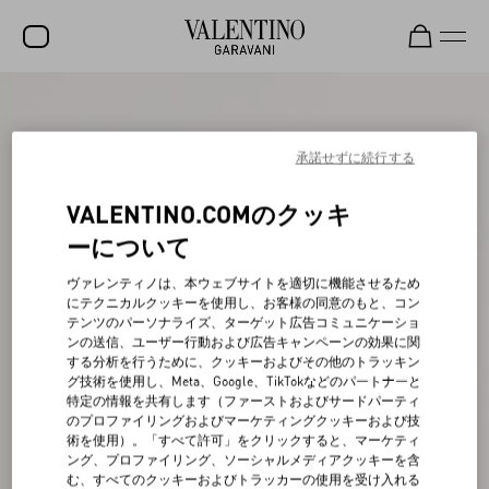
セール
新着アイテム
承諾せずに続行する
ロックスタッズ
VALENTINO.COMのクッキ
ウィメンズ
ーについて
メンズ
ヴァレンティノは、本ウェブサイトを適切に機能させるため
にテクニカルクッキーを使用し、お客様の同意のもと、コン
バッグ
テンツのパーソナライズ、ターゲット広告コミュニケーショ
ンの送信、ユーザー行動および広告キャンペーンの効果に関
ギフト
する分析を行うために、クッキーおよびその他のトラッキン
グ技術を使用し、Meta、Google、TikTokなどのパートナーと
ビューティー
特定の情報を共有します（ファーストおよびサードパーティ
のプロファイリングおよびマーケティングクッキーおよび技
V-ユニバース
術を使用）。「すべて許可」をクリックすると、マーケティ
ング、プロファイリング、ソーシャルメディアクッキーを含
む、すべてのクッキーおよびトラッカーの使用を受け入れる