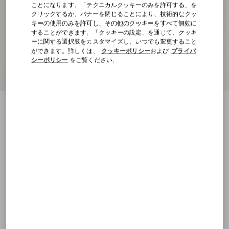
ことになります。「テクニカルクッキーのみを許可する」を
クリックするか、バナーを閉じることにより、技術的なクッ
キーの使用のみを許可し、その他のクッキーをすべて無効に
することができます。「クッキーの設定」を通じて、クッキ
ーに関する選択肢をカスタマイズし、いつでも変更すること
ができます。詳しくは、
クッキーポリシー
および
プライバ
シーポリシー
をご覧ください。
VGパッチ付き ウール ダブルブレスト ジャ
ケット
ナイト
XS
S
M
L
XL
XXL
3XL
4XL
サイズ：
購入する
購入する
サイズ
送料・返品無料