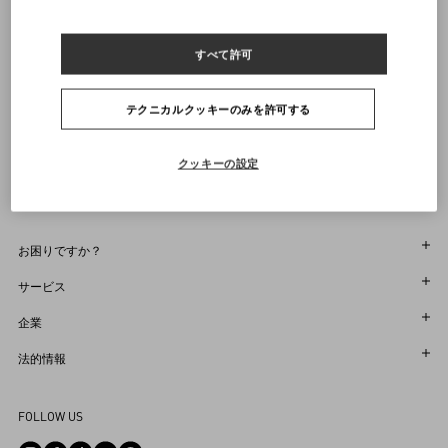
イタリア製
ルックはヴァレンティノガラヴァーニのバッグとシューズで完成されています
すべて許可
ヴァレンティノニュースレターの配信をご登録ください
商品コード： 7V3CEI60AWB_FA8
サイズをお選びください
サイズをお選びください
プレオーダー
プレオーダー
店舗で探す
テクニカルクッキーのみを許可する
通知を受け取る
Country Selector
Japan / Japanese
クッキーの設定
お困りですか？
オーダー状況追跡
サービス
返品＆返金状況を確認する
カスタマーサービス
企業
ブティックで予約してください
返品
メゾン
法的情報
ストア検索
配送
サスティナビリティ
利用規約
Sitemap
FOLLOW US
お支払い
採用情報
販売約款
よくあるご質問