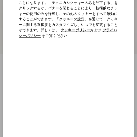
ことになります。「テクニカルクッキーのみを許可する」を
クリックするか、バナーを閉じることにより、技術的なクッ
キーの使用のみを許可し、その他のクッキーをすべて無効に
することができます。「クッキーの設定」を通じて、クッキ
ーに関する選択肢をカスタマイズし、いつでも変更すること
ができます。詳しくは、
クッキーポリシー
および
プライバ
シーポリシー
をご覧ください。
シャンブレー デニム ショートパンツ
ブルー
5
7
9
11
13
15
17
19
サイズ：
購入する
購入する
サイズ
送料・返品無料
店舗で探す