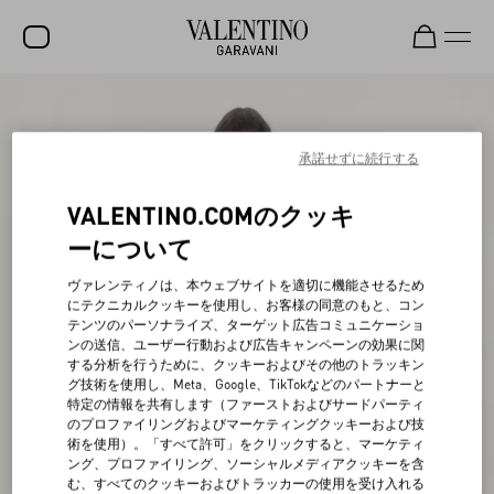
セール
新着アイテム
承諾せずに続行する
ロックスタッズ
VALENTINO.COMのクッキ
ウィメンズ
ーについて
メンズ
ヴァレンティノは、本ウェブサイトを適切に機能させるため
にテクニカルクッキーを使用し、お客様の同意のもと、コン
バッグ
テンツのパーソナライズ、ターゲット広告コミュニケーショ
ンの送信、ユーザー行動および広告キャンペーンの効果に関
ギフト
する分析を行うために、クッキーおよびその他のトラッキン
グ技術を使用し、Meta、Google、TikTokなどのパートナーと
ビューティー
特定の情報を共有します（ファーストおよびサードパーティ
のプロファイリングおよびマーケティングクッキーおよび技
V-ユニバース
術を使用）。「すべて許可」をクリックすると、マーケティ
ング、プロファイリング、ソーシャルメディアクッキーを含
む、すべてのクッキーおよびトラッカーの使用を受け入れる