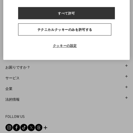
ヴァレンティノニュースレターの配信をご登録ください
すべて許可
サイズをお選びください
サイズをお選びください
プレオーダー
プレオーダー
店舗で探す
通知を受け取る
Country Selector
テクニカルクッキーのみを許可する
Japan / Japanese
クッキーの設定
お困りですか？
オーダー状況追跡
サービス
返品＆返金状況を確認する
カスタマーサービス
企業
ブティックで予約してください
返品
メゾン
法的情報
ストア検索
配送
サスティナビリティ
利用規約
Sitemap
FOLLOW US
お支払い
採用情報
販売約款
よくあるご質問
サイズガイド
企業情報
プライバシーポリシー