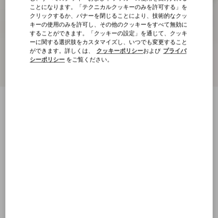
ことになります。「テクニカルクッキーのみを許可する」を
クリックするか、バナーを閉じることにより、技術的なクッ
キーの使用のみを許可し、その他のクッキーをすべて無効に
することができます。「クッキーの設定」を通じて、クッキ
ーに関する選択肢をカスタマイズし、いつでも変更すること
ができます。詳しくは、
クッキーポリシー
および
プライバ
シーポリシー
をご覧ください。
新着アイテム
デミヴィー スエードインサート メッシュ
ファブリック スニーカー
ホワイト/レッド
23
23.5
24
24.5
25
25.5
26
26.5
サイズ：
27
27.5
28
28.5
29
29.5
30
30.5
サイズ
購入する
購入する
31