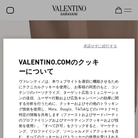
セール
新着アイテム
承諾せずに続行する
ロックスタッズ
VALENTINO.COMのクッキ
ウィメンズ
ーについて
メンズ
ヴァレンティノは、本ウェブサイトを適切に機能させるため
にテクニカルクッキーを使用し、お客様の同意のもと、コン
バッグ
テンツのパーソナライズ、ターゲット広告コミュニケーショ
ンの送信、ユーザー行動および広告キャンペーンの効果に関
ギフト
する分析を行うために、クッキーおよびその他のトラッキン
グ技術を使用し、Meta、Google、TikTokなどのパートナーと
ビューティー
特定の情報を共有します（ファーストおよびサードパーティ
のプロファイリングおよびマーケティングクッキーおよび技
V-ユニバース
術を使用）。「すべて許可」をクリックすると、マーケティ
ング、プロファイリング、ソーシャルメディアクッキーを含
む、すべてのクッキーおよびトラッカーの使用を受け入れる