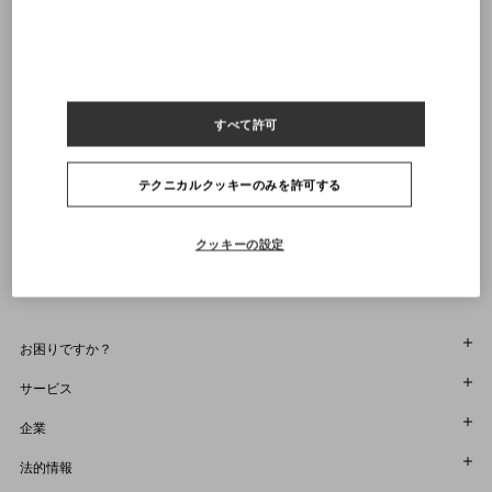
送料・返品無料
店舗で探す
23
23.5
24
24.5
25
25.5
26
26.5
27
27.5
28
28.5
29
29.5
30
30.5
31
通知を受け取る
すべて許可
ヴァレンティノニュースレターの配信をご登録ください
サイズをお選びください
サイズをお選びください
プレオーダー
プレオーダー
店舗で探す
テクニカルクッキーのみを許可する
通知を受け取る
Country Selector
Japan / Japanese
クッキーの設定
お困りですか？
オーダー状況追跡
サービス
返品＆返金状況を確認する
カスタマーサービス
企業
ブティックで予約してください
返品
メゾン
法的情報
ストア検索