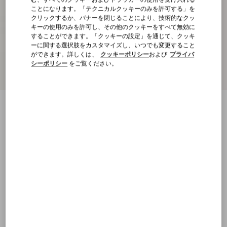
ことになります。「テクニカルクッキーのみを許可する」を
クリックするか、バナーを閉じることにより、技術的なクッ
キーの使用のみを許可し、その他のクッキーをすべて無効に
することができます。「クッキーの設定」を通じて、クッキ
ーに関する選択肢をカスタマイズし、いつでも変更すること
ができます。詳しくは、
クッキーポリシー
および
プライバ
シーポリシー
をご覧ください。
クール ドゥ クール プリント クレープデシ
ン シャツ
パリス
5
7
9
11
13
15
17
19
サイズ：
購入する
購入する
サイズ
送料・返品無料