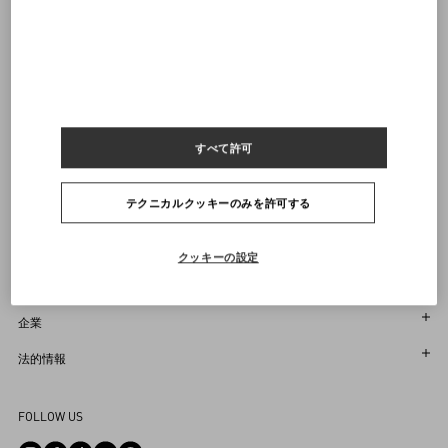
ヴァレンティノニュースレターの配信をご登録ください
サイズをお選びください
サイズをお選びください
プレオーダー
プレオーダー
店舗で探す
通知を受け取る
Country Selector
すべて許可
Japan / Japanese
テクニカルクッキーのみを許可する
お困りですか？
クッキーの設定
オーダー状況追跡
サービス
返品＆返金状況を確認する
カスタマーサービス
企業
ブティックで予約してください
返品
メゾン
法的情報
ストア検索
配送
サスティナビリティ
利用規約
Sitemap
FOLLOW US
お支払い
採用情報
販売約款
よくあるご質問