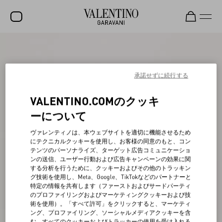
セール
新着アイテム
承諾せずに続行する
ロックスタッズ
VALENTINO.COMのクッキ
ウィメンズ
ーについて
メンズ
ヴァレンティノは、本ウェブサイトを適切に機能させるため
にテクニカルクッキーを使用し、お客様の同意のもと、コン
バッグ
テンツのパーソナライズ、ターゲット広告コミュニケーショ
ンの送信、ユーザー行動および広告キャンペーンの効果に関
ギフト
する分析を行うために、クッキーおよびその他のトラッキン
グ技術を使用し、Meta、Google、TikTokなどのパートナーと
ビューティー
特定の情報を共有します（ファーストおよびサードパーティ
のプロファイリングおよびマーケティングクッキーおよび技
V-ユニバース
術を使用）。「すべて許可」をクリックすると、マーケティ
ング、プロファイリング、ソーシャルメディアクッキーを含
む、すべてのクッキーおよびトラッカーの使用を受け入れる