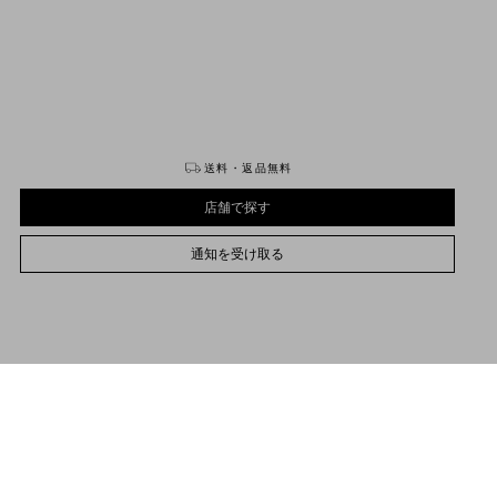
購入する
購入する
送料・返品無料
店舗で探す
通知を受け取る
54
プレオーダーの納期は、{0}から{1}の間です。
サイズをお選びください
サイズをお選びください
プレオーダー
プレオーダー
店舗で探す
プレオーダーについて詳しくは
こちら
品説明
通知を受け取る
ンジェクション成形によるヴィンテージスタイルのキャットアイデザイン。カットさ
サポートが必要な場合
お取り扱いストアのご案内
たメタル製Vロゴはヒンジとして機能し、個性の際立つディテールとなっています。
lentino Garavani
/
ウィメンズ
/
アクセサリー
/
アイウェア
レンズベース：S04、レンズカテゴリー：3、レンズ素材：バイオナイロン
紫外線透過率：0％