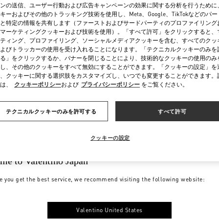
ンの送信、ユーザー行動および広告キャンペーンの効果に関する分析を行うために
キーおよびその他のトラッキング技術を使用し、Meta、Google、TikTokなどのパ
と特定の情報を共有します（ファーストおよびサードパーティのプロファイリング
マーケティングクッキーおよび技術を使用）。「すべて許可」をクリックすると、
ティング、プロファイリング、ソーシャルメディアクッキーを含む、すべてのクッ
よびトラッカーの使用を受け入れることになります。「テクニカルクッキーのみを
る」をクリックするか、バナーを閉じることにより、技術的なクッキーの使用のみ
し、その他のクッキーをすべて無効にすることができます。「クッキーの設定」を
、クッキーに関する選択肢をカスタマイズし、いつでも変更することができます。
は、
クッキーポリシー
および
プライバシーポリシー
をご覧ください。
テクニカルクッキーのみを許可する
すべて許可
クッキーの設定
me to Valentino Japan
e you get the best service, we recommend visiting the following website:
Valentino United States