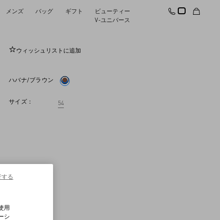
メンズ
バッグ
ギフト
ビューティー
キャットアイ アセテート アイウェア
V-ユニバース
ウィッシュリストに追加
ハバナ/ブラウン
サイズ：
54
行する
使用
ーシ