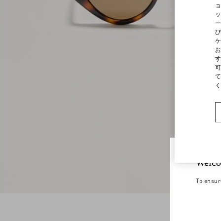
ョ
ッ
ー
び
ケ
お
す
可
て
く
Welco
To ensur