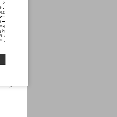
、ク
ートナ
およ
マー
キー
許可
を許
通じ
詳し