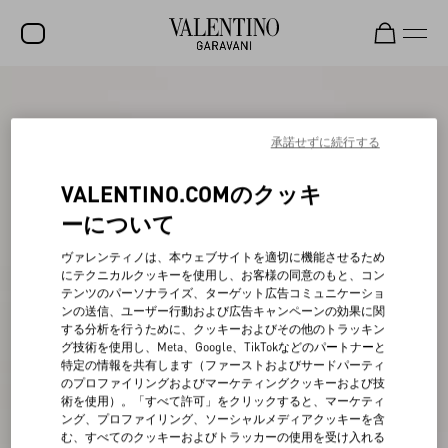
セール
新着アイテム
承諾せずに続行する
ロックスタッズ
VALENTINO.COMのクッキ
ウィメンズ
ーについて
メンズ
ヴァレンティノは、本ウェブサイトを適切に機能させるため
にテクニカルクッキーを使用し、お客様の同意のもと、コン
バッグ
テンツのパーソナライズ、ターゲット広告コミュニケーショ
ンの送信、ユーザー行動および広告キャンペーンの効果に関
ギフト
する分析を行うために、クッキーおよびその他のトラッキン
グ技術を使用し、Meta、Google、TikTokなどのパートナーと
ビューティー
特定の情報を共有します（ファーストおよびサードパーティ
のプロファイリングおよびマーケティングクッキーおよび技
V-ユニバース
術を使用）。「すべて許可」をクリックすると、マーケティ
ング、プロファイリング、ソーシャルメディアクッキーを含
む、すべてのクッキーおよびトラッカーの使用を受け入れる