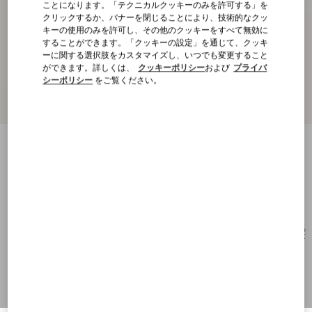
ことになります。「テクニカルクッキーのみを許可する」を
クリックするか、バナーを閉じることにより、技術的なクッ
キーの使用のみを許可し、その他のクッキーをすべて無効に
することができます。「クッキーの設定」を通じて、クッキ
ーに関する選択肢をカスタマイズし、いつでも変更すること
ができます。詳しくは、
クッキーポリシー
および
プライバ
シーポリシー
をご覧ください。
キャットアイ アセテート アイウェア
ブラック/グレー
購入する
購入する
52
サイズ：
送料・返品無料
店舗で探す
エクスプレスチェックアウト