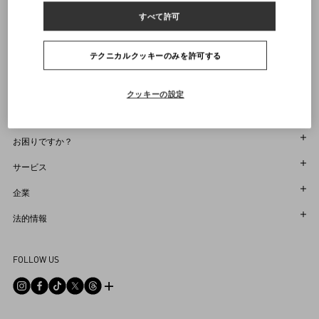
ヴァレンティノニュースレターの配信をご登録ください
すべて許可
レンズ幅：5.2cm
サイズをお選びください
サイズをお選びください
プレオーダー
プレオーダー
店舗で探す
レンズの高さ：3.7cm
通知を受け取る
Country Selector
テクニカルクッキーのみを許可する
ブリッジ：1.8cm
Japan / Japanese
商品コード： Z50VG009S01_7Z6
クッキーの設定
お困りですか？
オーダー状況追跡
サービス
返品＆返金状況を確認する
カスタマーサービス
企業
ブティックで予約してください
返品
メゾン
法的情報
ストア検索
配送
サスティナビリティ
利用規約
Sitemap
FOLLOW US
お支払い
採用情報
販売約款
よくあるご質問
サイズガイド
企業情報
プライバシーポリシー
お問い合わせ
ストアのサービス
ヘルプライン
DPO