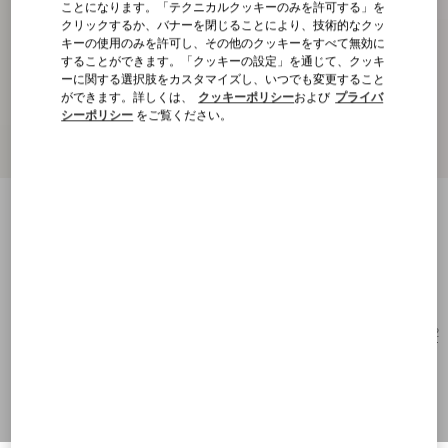
ことになります。「テクニカルクッキーのみを許可する」を
クリックするか、バナーを閉じることにより、技術的なクッ
キーの使用のみを許可し、その他のクッキーをすべて無効に
することができます。「クッキーの設定」を通じて、クッキ
ーに関する選択肢をカスタマイズし、いつでも変更すること
ができます。詳しくは、
クッキーポリシー
および
プライバ
シーポリシー
をご覧ください。
キャットアイ アセテート アイウェア
ブラック/グレー
購入する
購入する
52
サイズ：
送料・返品無料
店舗で探す
エクスプレスチェックアウト