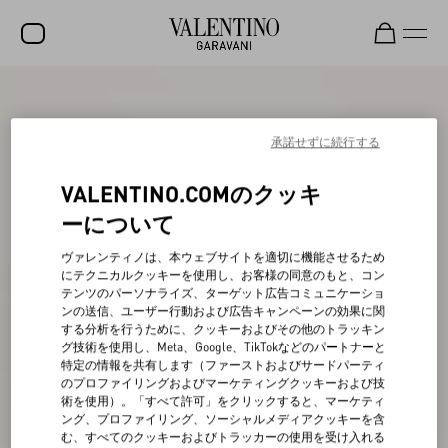
セール
新着アイテム
承諾せずに続行する
ロックスタッズ
VALENTINO.COMのクッキ
ウィメンズ
ーについて
メンズ
ヴァレンティノは、本ウェブサイトを適切に機能させるため
にテクニカルクッキーを使用し、お客様の同意のもと、コン
バッグ
テンツのパーソナライズ、ターゲット広告コミュニケーショ
ンの送信、ユーザー行動および広告キャンペーンの効果に関
ギフト
する分析を行うために、クッキーおよびその他のトラッキン
グ技術を使用し、Meta、Google、TikTokなどのパートナーと
ビューティー
特定の情報を共有します（ファーストおよびサードパーティ
のプロファイリングおよびマーケティングクッキーおよび技
V-ユニバース
術を使用）。「すべて許可」をクリックすると、マーケティ
ング、プロファイリング、ソーシャルメディアクッキーを含
む、すべてのクッキーおよびトラッカーの使用を受け入れる