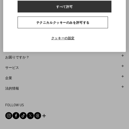
ヴァレンティノニュースレターの配信をご登録ください
すべて許可
レンズ幅：5.2cm
サイズをお選びください
サイズをお選びください
プレオーダー
プレオーダー
店舗で探す
レンズの高さ：3.6cm
通知を受け取る
Country Selector
テクニカルクッキーのみを許可する
ブリッジ：2cm
Japan / Japanese
商品コード： Z50VG008S01_7Z6
クッキーの設定
お困りですか？
オーダー状況追跡
サービス
返品＆返金状況を確認する
カスタマーサービス
企業
ブティックで予約してください
返品
メゾン
法的情報
ストア検索
配送
サスティナビリティ
利用規約
Sitemap
FOLLOW US
お支払い
採用情報
販売約款
よくあるご質問
サイズガイド
企業情報
プライバシーポリシー
お問い合わせ
ストアのサービス
ヘルプライン
DPO