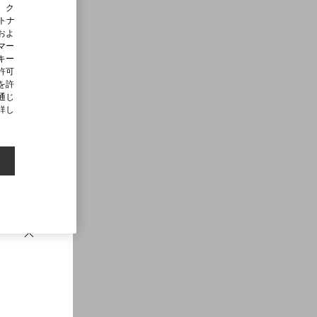
、ク
ートナ
およ
マー
キー
許可
を許
通じ
詳し