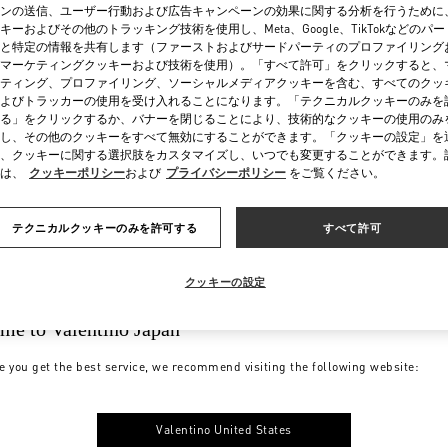
ンの送信、ユーザー行動および広告キャンペーンの効果に関する分析を行うために
キーおよびその他のトラッキング技術を使用し、Meta、Google、TikTokなどのパ
と特定の情報を共有します（ファーストおよびサードパーティのプロファイリング
マーケティングクッキーおよび技術を使用）。「すべて許可」をクリックすると、
ティング、プロファイリング、ソーシャルメディアクッキーを含む、すべてのクッ
よびトラッカーの使用を受け入れることになります。「テクニカルクッキーのみを
る」をクリックするか、バナーを閉じることにより、技術的なクッキーの使用のみ
し、その他のクッキーをすべて無効にすることができます。「クッキーの設定」を
、クッキーに関する選択肢をカスタマイズし、いつでも変更することができます。
は、
クッキーポリシー
および
プライバシーポリシー
をご覧ください。
テクニカルクッキーのみを許可する
すべて許可
クッキーの設定
me to Valentino Japan
e you get the best service, we recommend visiting the following website:
Valentino United States