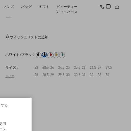
メンズ
バッグ
ギフト
ビューティー
オープン カーフスキン ロートップスニーカ
V-ユニバース
ー
ウィッシュリストに追加
ホワイト/ブラック
サイズ：
23
23.5
24
24.5
25
25.5
26
26.5
27
27.5
28
28.5
29
29.5
30
30.5
31
32
33
50
サイズ
行する
使用
ーシ