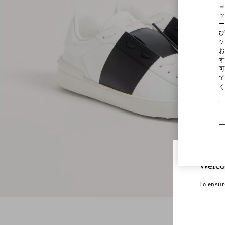
ョ
ッ
ー
び
ケ
お
す
可
て
く
Welco
To ensur