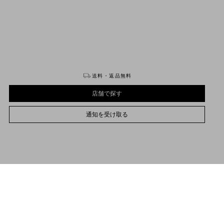
購入する
購入する
送料・返品無料
店舗で探す
通知を受け取る
23
23.5
24
24.5
25
25.5
26
26.5
27
27.5
28
28.5
29
29.5
30
30.5
31
32
33
50
サイズをお選びください
サイズをお選びください
プレオーダー
プレオーダー
店舗で探す
品説明
通知を受け取る
ァレンティノ ガラヴァーニ オープン ホワイトカーフスキン スニーカー
サポートが必要な場合
お取り扱いストアのご案内
Valentino Garavani
/
メンズ
/
シューズ
/
スニーカー
コントラストカラーのカーフスキンバンド
後部にラバースタッズがあしらわれたホワイトラバーソール