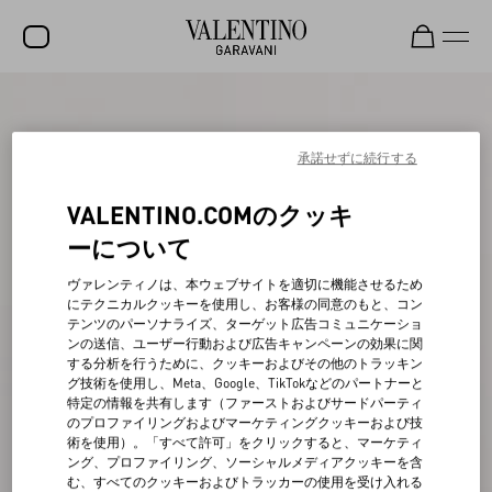
セール
新着アイテム
承諾せずに続行する
ロックスタッズ
VALENTINO.COMのクッキ
ウィメンズ
ーについて
メンズ
ヴァレンティノは、本ウェブサイトを適切に機能させるため
にテクニカルクッキーを使用し、お客様の同意のもと、コン
バッグ
テンツのパーソナライズ、ターゲット広告コミュニケーショ
ンの送信、ユーザー行動および広告キャンペーンの効果に関
ギフト
する分析を行うために、クッキーおよびその他のトラッキン
グ技術を使用し、Meta、Google、TikTokなどのパートナーと
ビューティー
特定の情報を共有します（ファーストおよびサードパーティ
のプロファイリングおよびマーケティングクッキーおよび技
V-ユニバース
術を使用）。「すべて許可」をクリックすると、マーケティ
ング、プロファイリング、ソーシャルメディアクッキーを含
む、すべてのクッキーおよびトラッカーの使用を受け入れる