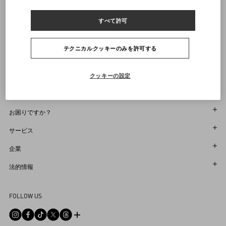
ヴァレンティノニュースレターの配信をご登録ください
すべて許可
サイズをお選びください
サイズをお選びください
プレオーダー
プレオーダー
店舗で探す
通知を受け取る
Country Selector
テクニカルクッキーのみを許可する
Japan / Japanese
クッキーの設定
お困りですか？
オーダー状況追跡
サービス
返品＆返金状況を確認する
カスタマーサービス
企業
ブティックで予約してください
返品
メゾン
法的情報
ストア検索
配送
サスティナビリティ
利用規約
Sitemap
FOLLOW US
お支払い
採用情報
販売約款
よくあるご質問
サイズガイド
企業情報
プライバシーポリシー