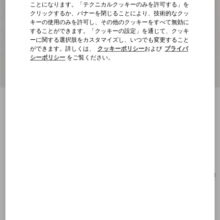
ことになります。「テクニカルクッキーのみを許可する」を
クリックするか、バナーを閉じることにより、技術的なクッ
キーの使用のみを許可し、その他のクッキーをすべて無効に
することができます。「クッキーの設定」を通じて、クッキ
ーに関する選択肢をカスタマイズし、いつでも変更すること
ができます。詳しくは、
クッキーポリシー
および
プライバ
シーポリシー
をご覧ください。
アンティーブ コットン フリンジ付きスカ
ーフ
ブラック/ベージュ
購入する
購入する
UNI
サイズ：
送料・返品無料
店舗で探す