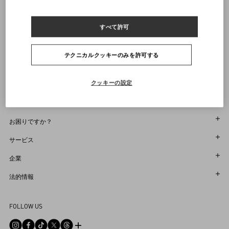
ヴァレンティノニュースレターの配信をご登録ください
すべて許可
サイズをお選びください
サイズをお選びください
プレオーダー
プレオーダー
店舗で探す
通知を受け取る
Country Selector
テクニカルクッキーのみを許可する
Japan / Japanese
クッキーの設定
お困りですか？
オーダー状況追跡
サービス
返品＆返金状況を確認する
カスタマーサービス
企業
ブティックで予約してください
返品
メゾン
法的情報
ストア検索
配送
サスティナビリティ
利用規約
Sitemap
FOLLOW US
お支払い
採用情報
販売約款
よくあるご質問
サイズガイド
企業情報
プライバシーポリシー