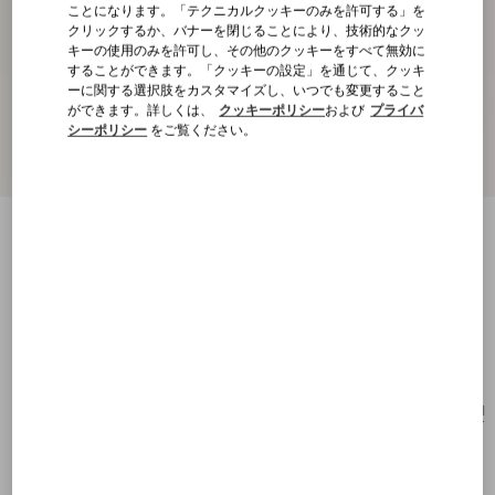
ことになります。「テクニカルクッキーのみを許可する」を
クリックするか、バナーを閉じることにより、技術的なクッ
キーの使用のみを許可し、その他のクッキーをすべて無効に
することができます。「クッキーの設定」を通じて、クッキ
ーに関する選択肢をカスタマイズし、いつでも変更すること
ができます。詳しくは、
クッキーポリシー
および
プライバ
シーポリシー
をご覧ください。
パ プリュス メタル x エナメル x スワロフ
スキー®クリスタル ピアス
ゴールド/ブラック/クリスタ
ル
購入する
購入する
UNI
サイズ：
送料・返品無料
店舗で探す