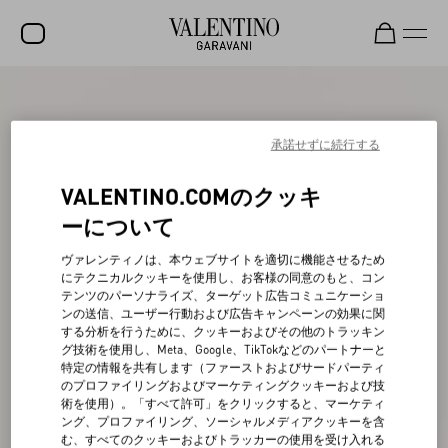
セール
新着アイテム
承諾せずに続行する
ロックスタッズ
VALENTINO.COMのクッキ
ウィメンズ
ーについて
メンズ
ヴァレンティノは、本ウェブサイトを適切に機能させるため
にテクニカルクッキーを使用し、お客様の同意のもと、コン
バッグ
テンツのパーソナライズ、ターゲット広告コミュニケーショ
ンの送信、ユーザー行動および広告キャンペーンの効果に関
ギフト
する分析を行うために、クッキーおよびその他のトラッキン
グ技術を使用し、Meta、Google、TikTokなどのパートナーと
ビューティー
特定の情報を共有します（ファーストおよびサードパーティ
のプロファイリングおよびマーケティングクッキーおよび技
V-ユニバース
術を使用）。「すべて許可」をクリックすると、マーケティ
ング、プロファイリング、ソーシャルメディアクッキーを含
む、すべてのクッキーおよびトラッカーの使用を受け入れる