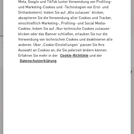
Meta, Google und TikTok (unter Verwendung von Profiling-
und Marketing-Cookies und -Technologien von Erst- und
Drittanbietern). Indem Sie auf „Alle zulassen“ klicken,
akzeptieren Sie die Verwendung aller Cookies und Tracker,
einschließlich Marketing-, Profiling- und Social Media-
Cookies. Indem Sie auf „Nur technische Cookies zulassen“
klicken oder das Banner schließen, erlauben Sie nur die
Verwendung von technischen Cookies und deaktivieren alle
Valentino Garavani Vain Kleine
Valentino Garavani Vain Bestickte
anderen. Über „Cookie-Einstellungen“ passen Sie Ihre
Bestickte Clutch
Schultertasche
Auswahl an Cookies an, die Sie jederzeit ändern können.
€ 2.980,00
€ 6.800,00
Erfahren Sie mehr in der
Cookie-Richtlinie
und der
Datenschutzerklärung
.