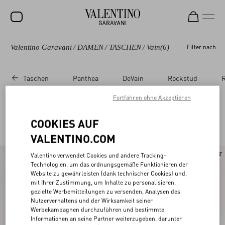
Valentino Garavani
/
DAMEN
/
TASCHEN
/
Vain
(6)
Filter nach
SALE
NEUHEITEN
Taschen
Panthea
DeVain
Rockstud
R
ROCKSTUD
Fortfahren ohne Akzeptieren
DAMEN
Valentino Garavani Vain für Damen
COOKIES AUF
(6)
HERREN
VALENTINO.COM
TASCHEN
Neu
Valentino verwendet Cookies und andere Tracking-
GESCHENKE
Technologien, um das ordnungsgemäße Funktionieren der
Website zu gewährleisten (dank technischer Cookies) und,
SCHMUCK
mit Ihrer Zustimmung, um Inhalte zu personalisieren,
gezielte Werbemitteilungen zu versenden, Analysen des
Nutzerverhaltens und der Wirksamkeit seiner
V-UNIVERSE
Werbekampagnen durchzuführen und bestimmte
Informationen an seine Partner weiterzugeben, darunter