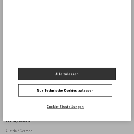
ALLE SCHUHE ENTDECKEN
Damenschuhe
Alle zulassen
Zurück zum Anfang
Nur Technische Cookies zulassen
Melden Sie sich für den Newsletter von Valentino an
Cookie-Einstellungen
Country Selector
Austria / German