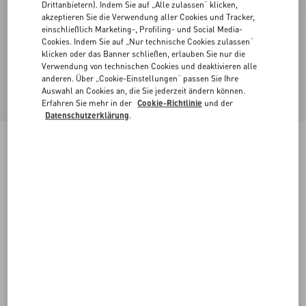
Drittanbietern). Indem Sie auf „Alle zulassen“ klicken,
akzeptieren Sie die Verwendung aller Cookies und Tracker,
einschließlich Marketing-, Profiling- und Social Media-
Cookies. Indem Sie auf „Nur technische Cookies zulassen“
klicken oder das Banner schließen, erlauben Sie nur die
Verwendung von technischen Cookies und deaktivieren alle
anderen. Über „Cookie-Einstellungen“ passen Sie Ihre
Auswahl an Cookies an, die Sie jederzeit ändern können.
Erfahren Sie mehr in der
Cookie-Richtlinie
und der
Datenschutzerklärung
.
Top Aus Wolle
birke/marineblau
XXS
XS
S
M
L
XL
Größe:
Kaufen
Kaufen
Größenleitfaden
Kostenloser Versand und Rücksendung
In der Boutique finden