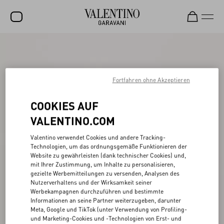
SALE
NEUHEITEN
Fortfahren ohne Akzeptieren
ROCKSTUD
COOKIES AUF
DAMEN
VALENTINO.COM
HERREN
Valentino verwendet Cookies und andere Tracking-
TASCHEN
Technologien, um das ordnungsgemäße Funktionieren der
Website zu gewährleisten (dank technischer Cookies) und,
GESCHENKE
mit Ihrer Zustimmung, um Inhalte zu personalisieren,
gezielte Werbemitteilungen zu versenden, Analysen des
SCHMUCK
Nutzerverhaltens und der Wirksamkeit seiner
Werbekampagnen durchzuführen und bestimmte
V-UNIVERSE
Informationen an seine Partner weiterzugeben, darunter
Meta, Google und TikTok (unter Verwendung von Profiling-
und Marketing-Cookies und -Technologien von Erst- und