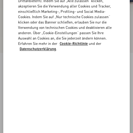
Drittanbietern). Indem Sie auf „Alle zulassen“ klicken,
akzeptieren Sie die Verwendung aller Cookies und Tracker,
einschließlich Marketing-, Profiling- und Social Media-
Cookies. Indem Sie auf „Nur technische Cookies zulassen“
klicken oder das Banner schließen, erlauben Sie nur die
Verwendung von technischen Cookies und deaktivieren alle
anderen. Über „Cookie-Einstellungen“ passen Sie Ihre
Auswahl an Cookies an, die Sie jederzeit ändern können.
Erfahren Sie mehr in der
Cookie-Richtlinie
und der
Datenschutzerklärung
.
VLogo Signature Plateausandalen Aus Crochet-
Stoff 115 Mm
blau/beige
35
35.5
36
36.5
37
37.5
38
38.5
Größe:
Kaufen
Kaufen
39
39.5
40
40.5
41
41.5
42
Größenleitfaden
Kostenloser Versand und Rücksendung