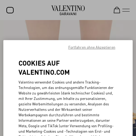
SALE
NEUHEITEN
Fortfahren ohne Akzeptieren
ROCKSTUD
COOKIES AUF
DAMEN
VALENTINO.COM
HERREN
Valentino verwendet Cookies und andere Tracking-
Technologien, um das ordnungsgemäße Funktionieren der
TASCHEN
Website zu gewährleisten (dank technischer Cookies) und,
mit Ihrer Zustimmung, um Inhalte zu personalisieren,
GESCHENKE
gezielte Werbemitteilungen zu versenden, Analysen des
Nutzerverhaltens und der Wirksamkeit seiner
SCHMUCK
Werbekampagnen durchzuführen und bestimmte
Informationen an seine Partner weiterzugeben, darunter
V-UNIVERSE
Meta, Google und TikTok (unter Verwendung von Profiling-
und Marketing-Cookies und -Technologien von Erst- und