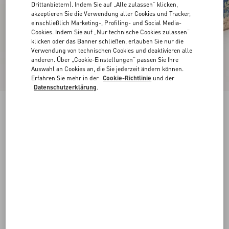
Drittanbietern). Indem Sie auf „Alle zulassen“ klicken,
akzeptieren Sie die Verwendung aller Cookies und Tracker,
einschließlich Marketing-, Profiling- und Social Media-
Cookies. Indem Sie auf „Nur technische Cookies zulassen“
klicken oder das Banner schließen, erlauben Sie nur die
Verwendung von technischen Cookies und deaktivieren alle
anderen. Über „Cookie-Einstellungen“ passen Sie Ihre
Auswahl an Cookies an, die Sie jederzeit ändern können.
Erfahren Sie mehr in der
Cookie-Richtlinie
und der
Datenschutzerklärung
.
VLogo Signature Mule Aus Denim Mit
Blumenstickerei, 25 Mm
denim
35
36
37
38
39
40
41
42
Größe:
Kaufen
Kaufen
Größenleitfaden
Kostenloser Versand und Rücksendung