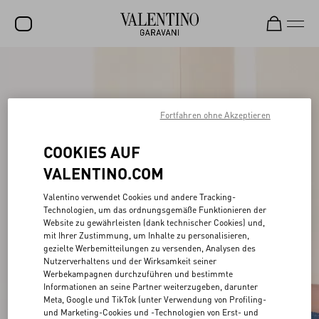
SALE
NEUHEITEN
Fortfahren ohne Akzeptieren
ROCKSTUD
COOKIES AUF
DAMEN
VALENTINO.COM
HERREN
Valentino verwendet Cookies und andere Tracking-
TASCHEN
Technologien, um das ordnungsgemäße Funktionieren der
Website zu gewährleisten (dank technischer Cookies) und,
GESCHENKE
mit Ihrer Zustimmung, um Inhalte zu personalisieren,
gezielte Werbemitteilungen zu versenden, Analysen des
SCHMUCK
Nutzerverhaltens und der Wirksamkeit seiner
Werbekampagnen durchzuführen und bestimmte
V-UNIVERSE
Informationen an seine Partner weiterzugeben, darunter
Meta, Google und TikTok (unter Verwendung von Profiling-
und Marketing-Cookies und -Technologien von Erst- und