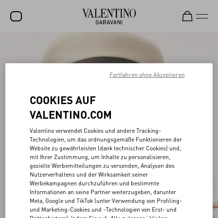
SALE
NEUHEITEN
Fortfahren ohne Akzeptieren
ROCKSTUD
COOKIES AUF
DAMEN
VALENTINO.COM
HERREN
Valentino verwendet Cookies und andere Tracking-
Technologien, um das ordnungsgemäße Funktionieren der
TASCHEN
Website zu gewährleisten (dank technischer Cookies) und,
mit Ihrer Zustimmung, um Inhalte zu personalisieren,
GESCHENKE
gezielte Werbemitteilungen zu versenden, Analysen des
Nutzerverhaltens und der Wirksamkeit seiner
SCHMUCK
Werbekampagnen durchzuführen und bestimmte
Informationen an seine Partner weiterzugeben, darunter
V-UNIVERSE
Meta, Google und TikTok (unter Verwendung von Profiling-
und Marketing-Cookies und -Technologien von Erst- und