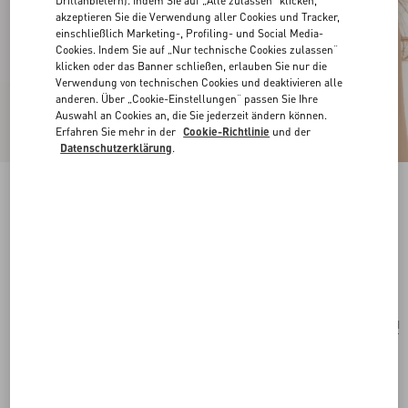
Drittanbietern). Indem Sie auf „Alle zulassen“ klicken,
akzeptieren Sie die Verwendung aller Cookies und Tracker,
einschließlich Marketing-, Profiling- und Social Media-
Cookies. Indem Sie auf „Nur technische Cookies zulassen“
klicken oder das Banner schließen, erlauben Sie nur die
Verwendung von technischen Cookies und deaktivieren alle
anderen. Über „Cookie-Einstellungen“ passen Sie Ihre
Auswahl an Cookies an, die Sie jederzeit ändern können.
Erfahren Sie mehr in der
Cookie-Richtlinie
und der
Datenschutzerklärung
.
Vlogo Signature Halskette Aus Metall Mit
Swarovski®-Perlen
palladium/creme
Kaufen
Kaufen
UNI
Größe:
Kostenloser Versand und Rücksendung
In der Boutique finden