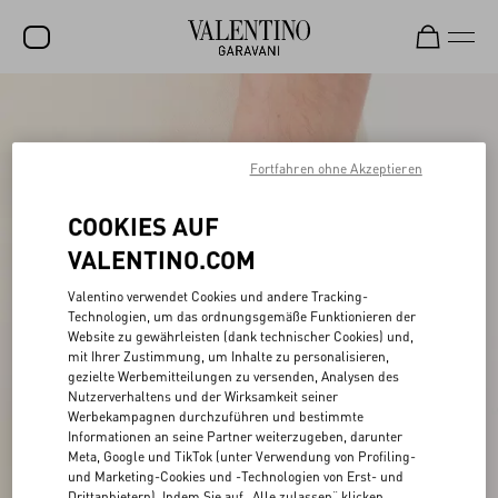
SALE
NEUHEITEN
Fortfahren ohne Akzeptieren
ROCKSTUD
COOKIES AUF
DAMEN
VALENTINO.COM
HERREN
Valentino verwendet Cookies und andere Tracking-
Technologien, um das ordnungsgemäße Funktionieren der
TASCHEN
Website zu gewährleisten (dank technischer Cookies) und,
mit Ihrer Zustimmung, um Inhalte zu personalisieren,
GESCHENKE
gezielte Werbemitteilungen zu versenden, Analysen des
Nutzerverhaltens und der Wirksamkeit seiner
SCHMUCK
Werbekampagnen durchzuführen und bestimmte
Informationen an seine Partner weiterzugeben, darunter
V-UNIVERSE
Meta, Google und TikTok (unter Verwendung von Profiling-
und Marketing-Cookies und -Technologien von Erst- und
Drittanbietern). Indem Sie auf „Alle zulassen“ klicken,