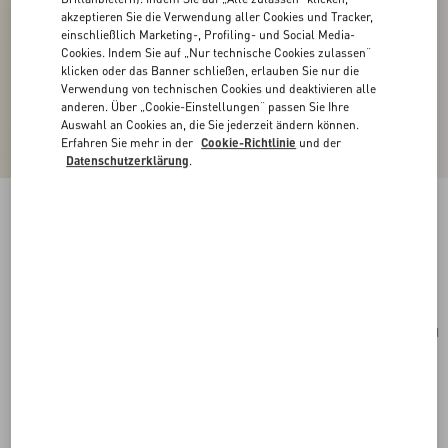
akzeptieren Sie die Verwendung aller Cookies und Tracker,
einschließlich Marketing-, Profiling- und Social Media-
Cookies. Indem Sie auf „Nur technische Cookies zulassen“
klicken oder das Banner schließen, erlauben Sie nur die
Verwendung von technischen Cookies und deaktivieren alle
anderen. Über „Cookie-Einstellungen“ passen Sie Ihre
Auswahl an Cookies an, die Sie jederzeit ändern können.
Erfahren Sie mehr in der
Cookie-Richtlinie
und der
Datenschutzerklärung
.
Armband VLogo Signature Aus Baumwolle
rot
Kaufen
Kaufen
UNI
Größe:
Kostenloser Versand und Rücksendung
In der Boutique finden
Express-Kauf