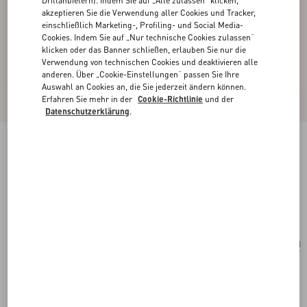
Drittanbietern). Indem Sie auf „Alle zulassen“ klicken,
akzeptieren Sie die Verwendung aller Cookies und Tracker,
einschließlich Marketing-, Profiling- und Social Media-
Cookies. Indem Sie auf „Nur technische Cookies zulassen“
klicken oder das Banner schließen, erlauben Sie nur die
Verwendung von technischen Cookies und deaktivieren alle
anderen. Über „Cookie-Einstellungen“ passen Sie Ihre
Auswahl an Cookies an, die Sie jederzeit ändern können.
Erfahren Sie mehr in der
Cookie-Richtlinie
und der
Datenschutzerklärung
.
VLogo Signature Clutch Bag Aus Genarbtem
Kalbsleder In Le Chat De La Maison-Muster
rosa/elfenbein
Kaufen
Kaufen
UNI
Größe:
Kostenloser Versand und Rücksendung
In der Boutique finden