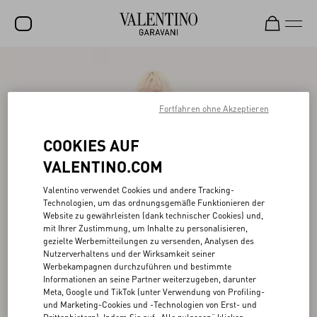
SALE
NEUHEITEN
Fortfahren ohne Akzeptieren
ROCKSTUD
COOKIES AUF
DAMEN
VALENTINO.COM
HERREN
Valentino verwendet Cookies und andere Tracking-
Technologien, um das ordnungsgemäße Funktionieren der
TASCHEN
Website zu gewährleisten (dank technischer Cookies) und,
mit Ihrer Zustimmung, um Inhalte zu personalisieren,
GESCHENKE
gezielte Werbemitteilungen zu versenden, Analysen des
Nutzerverhaltens und der Wirksamkeit seiner
SCHMUCK
Werbekampagnen durchzuführen und bestimmte
Informationen an seine Partner weiterzugeben, darunter
V-UNIVERSE
Meta, Google und TikTok (unter Verwendung von Profiling-
und Marketing-Cookies und -Technologien von Erst- und