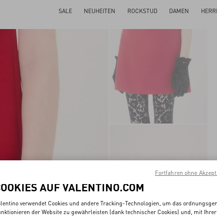
SALE
NEUHEITEN
ROCKSTUD
DAMEN
HERR
Fortfahren ohne Akzept
COOKIES AUF VALENTINO.COM
lentino verwendet Cookies und andere Tracking-Technologien, um das ordnungsg
nktionieren der Website zu gewährleisten (dank technischer Cookies) und, mit Ihrer