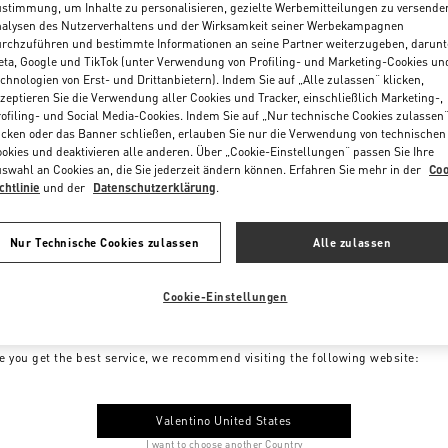
stimmung, um Inhalte zu personalisieren, gezielte Werbemitteilungen zu versende
alysen des Nutzerverhaltens und der Wirksamkeit seiner Werbekampagnen
rchzuführen und bestimmte Informationen an seine Partner weiterzugeben, darunt
ta, Google und TikTok (unter Verwendung von Profiling- und Marketing-Cookies un
chnologien von Erst- und Drittanbietern). Indem Sie auf „Alle zulassen“ klicken,
zeptieren Sie die Verwendung aller Cookies und Tracker, einschließlich Marketing-,
ofiling- und Social Media-Cookies. Indem Sie auf „Nur technische Cookies zulassen
icken oder das Banner schließen, erlauben Sie nur die Verwendung von technischen
okies und deaktivieren alle anderen. Über „Cookie-Einstellungen“ passen Sie Ihre
swahl an Cookies an, die Sie jederzeit ändern können. Erfahren Sie mehr in der
Coo
chtlinie
und der
Datenschutzerklärung
.
Nur Technische Cookies zulassen
Alle zulassen
Cookie-Einstellungen
me to Valentino Austria
e you get the best service, we recommend visiting the following website:
Valentino United States
I want to choose another Country