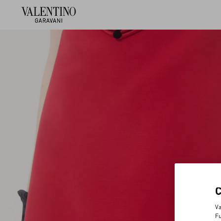
Va
Fu