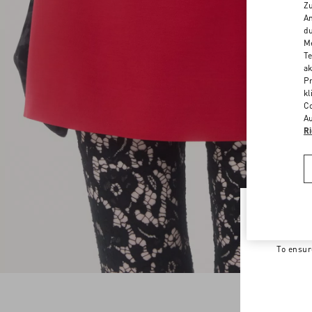
Zu
An
du
Me
Te
ak
Pr
kl
Co
Au
Ri
Welco
To ensur