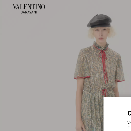
Va
Fu