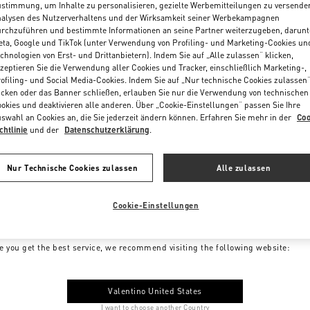
stimmung, um Inhalte zu personalisieren, gezielte Werbemitteilungen zu versende
alysen des Nutzerverhaltens und der Wirksamkeit seiner Werbekampagnen
rchzuführen und bestimmte Informationen an seine Partner weiterzugeben, darunt
ta, Google und TikTok (unter Verwendung von Profiling- und Marketing-Cookies un
chnologien von Erst- und Drittanbietern). Indem Sie auf „Alle zulassen“ klicken,
zeptieren Sie die Verwendung aller Cookies und Tracker, einschließlich Marketing-,
ofiling- und Social Media-Cookies. Indem Sie auf „Nur technische Cookies zulassen
icken oder das Banner schließen, erlauben Sie nur die Verwendung von technischen
okies und deaktivieren alle anderen. Über „Cookie-Einstellungen“ passen Sie Ihre
swahl an Cookies an, die Sie jederzeit ändern können. Erfahren Sie mehr in der
Coo
chtlinie
und der
Datenschutzerklärung
.
Nur Technische Cookies zulassen
Alle zulassen
Cookie-Einstellungen
me to Valentino Austria
e you get the best service, we recommend visiting the following website:
Valentino United States
I want to choose another Country