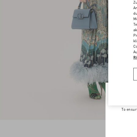
Zu
An
du
Me
Te
ak
Pr
kl
Co
Au
Ri
Welco
To ensur