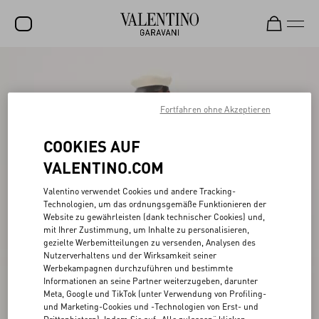
SALE
NEUHEITEN
Fortfahren ohne Akzeptieren
ROCKSTUD
COOKIES AUF
DAMEN
VALENTINO.COM
HERREN
Valentino verwendet Cookies und andere Tracking-
Technologien, um das ordnungsgemäße Funktionieren der
TASCHEN
Website zu gewährleisten (dank technischer Cookies) und,
mit Ihrer Zustimmung, um Inhalte zu personalisieren,
GESCHENKE
gezielte Werbemitteilungen zu versenden, Analysen des
Nutzerverhaltens und der Wirksamkeit seiner
SCHMUCK
Werbekampagnen durchzuführen und bestimmte
Informationen an seine Partner weiterzugeben, darunter
V-UNIVERSE
Meta, Google und TikTok (unter Verwendung von Profiling-
und Marketing-Cookies und -Technologien von Erst- und