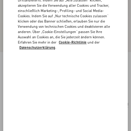
Drittanbietern). Indem Sie auf „Alle zulassen“ klicken,
akzeptieren Sie die Verwendung aller Cookies und Tracker,
einschließlich Marketing-, Profiling- und Social Media-
Cookies. Indem Sie auf „Nur technische Cookies zulassen“
klicken oder das Banner schließen, erlauben Sie nur die
Verwendung von technischen Cookies und deaktivieren alle
anderen. Über „Cookie-Einstellungen“ passen Sie Ihre
Auswahl an Cookies an, die Sie jederzeit ändern können.
Erfahren Sie mehr in der
Cookie-Richtlinie
und der
Datenschutzerklärung
.
Valentino Garavani Viva Superstar Kleine
Einkaufstasche Aus Nappaleder
butter/schwarz
Kaufen
Kaufen
UNI
Größe:
Kostenloser Versand und Rücksendung
In der Boutique finden