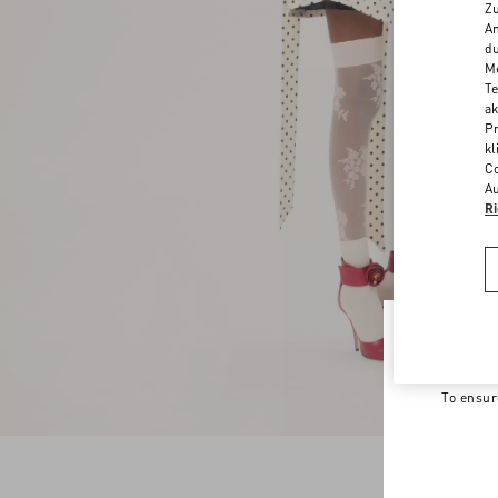
Zu
An
du
Me
Te
ak
Pr
kl
Co
Au
Ri
Welco
To ensur