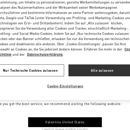
stimmung, um Inhalte zu personalisieren, gezielte Werbemitteilungen zu versende
alysen des Nutzerverhaltens und der Wirksamkeit seiner Werbekampagnen
rchzuführen und bestimmte Informationen an seine Partner weiterzugeben, darunt
ta, Google und TikTok (unter Verwendung von Profiling- und Marketing-Cookies un
chnologien von Erst- und Drittanbietern). Indem Sie auf „Alle zulassen“ klicken,
zeptieren Sie die Verwendung aller Cookies und Tracker, einschließlich Marketing-,
ofiling- und Social Media-Cookies. Indem Sie auf „Nur technische Cookies zulassen
icken oder das Banner schließen, erlauben Sie nur die Verwendung von technischen
okies und deaktivieren alle anderen. Über „Cookie-Einstellungen“ passen Sie Ihre
swahl an Cookies an, die Sie jederzeit ändern können. Erfahren Sie mehr in der
Coo
chtlinie
und der
Datenschutzerklärung
.
Nur Technische Cookies zulassen
Alle zulassen
Cookie-Einstellungen
me to Valentino Austria
e you get the best service, we recommend visiting the following website:
Valentino United States
I want to choose another Country