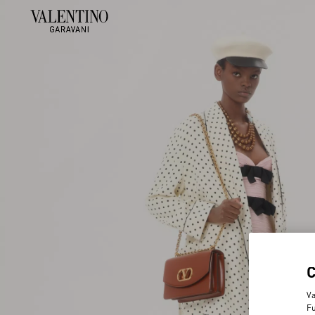
Va
Fu