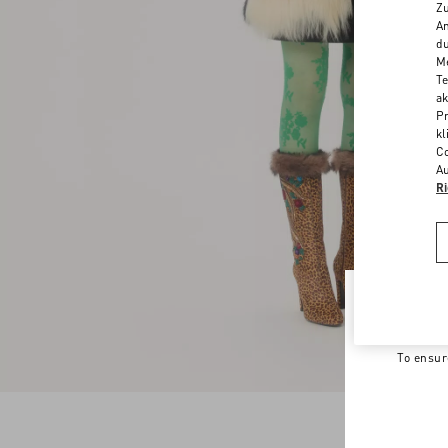
Zu
An
du
Me
Te
ak
Pr
kl
Co
Au
Ri
Welco
To ensur