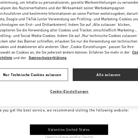
stimmung, um Inhalte zu personalisieren, gezielte Werbemitteilungen zu versende
alysen des Nutzerverhaltens und der Wirksamkeit seiner Werbekampagnen
rchzuführen und bestimmte Informationen an seine Partner weiterzugeben, darunt
ta, Google und TikTok (unter Verwendung von Profiling- und Marketing-Cookies un
chnologien von Erst- und Drittanbietern). Indem Sie auf „Alle zulassen“ klicken,
zeptieren Sie die Verwendung aller Cookies und Tracker, einschließlich Marketing-,
ofiling- und Social Media-Cookies. Indem Sie auf „Nur technische Cookies zulassen
icken oder das Banner schließen, erlauben Sie nur die Verwendung von technischen
okies und deaktivieren alle anderen. Über „Cookie-Einstellungen“ passen Sie Ihre
swahl an Cookies an, die Sie jederzeit ändern können. Erfahren Sie mehr in der
Coo
chtlinie
und der
Datenschutzerklärung
.
Nur Technische Cookies zulassen
Alle zulassen
Cookie-Einstellungen
me to Valentino Austria
e you get the best service, we recommend visiting the following website:
Valentino United States
I want to choose another Country