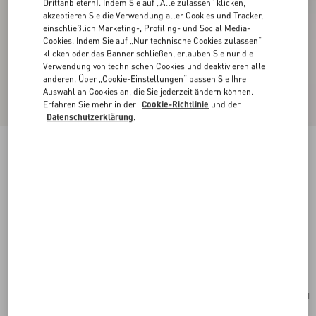
Drittanbietern). Indem Sie auf „Alle zulassen“ klicken,
akzeptieren Sie die Verwendung aller Cookies und Tracker,
einschließlich Marketing-, Profiling- und Social Media-
Cookies. Indem Sie auf „Nur technische Cookies zulassen“
klicken oder das Banner schließen, erlauben Sie nur die
Verwendung von technischen Cookies und deaktivieren alle
anderen. Über „Cookie-Einstellungen“ passen Sie Ihre
Auswahl an Cookies an, die Sie jederzeit ändern können.
Erfahren Sie mehr in der
Cookie-Richtlinie
und der
Datenschutzerklärung
.
Neu
Kleine Valentino Garavani Panthea
Schultertasche Aus Wildleder Und Nappaleder
Mit Chevron-Muster
ebenholz
Kaufen
Kaufen
UNI
Größe: