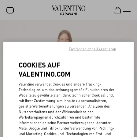
SALE
NEUHEITEN
Fortfahren ohne Akzeptieren
ROCKSTUD
COOKIES AUF
DAMEN
VALENTINO.COM
HERREN
Valentino verwendet Cookies und andere Tracking-
TASCHEN
Technologien, um das ordnungsgemäße Funktionieren der
Website zu gewährleisten (dank technischer Cookies) und,
GESCHENKE
mit Ihrer Zustimmung, um Inhalte zu personalisieren,
gezielte Werbemitteilungen zu versenden, Analysen des
SCHMUCK
Nutzerverhaltens und der Wirksamkeit seiner
Werbekampagnen durchzuführen und bestimmte
V-UNIVERSE
Informationen an seine Partner weiterzugeben, darunter
Meta, Google und TikTok (unter Verwendung von Profiling-
und Marketing-Cookies und -Technologien von Erst- und