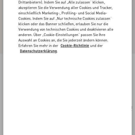
Drittanbietern). Indem Sie auf „Alle zulassen“ klicken,
akzeptieren Sie die Verwendung aller Cookies und Tracker,
einschließlich Marketing-, Profiling- und Social Media-
Cookies. Indem Sie auf „Nur technische Cookies zulassen“
klicken oder das Banner schließen, erlauben Sie nur die
Verwendung von technischen Cookies und deaktivieren alle
anderen. Über „Cookie-Einstellungen“ passen Sie Ihre
Auswahl an Cookies an, die Sie jederzeit ändern können.
Erfahren Sie mehr in der
Cookie-Richtlinie
und der
Datenschutzerklärung
.
Valentino Garavani Vsling Mini-Handtasche Mit
Flowerism-Strassmotiv Und Schmuck-Logo
lila
Kaufen
Kaufen
UNI
Größe:
Kostenloser Versand und Rücksendung
In der Boutique finden