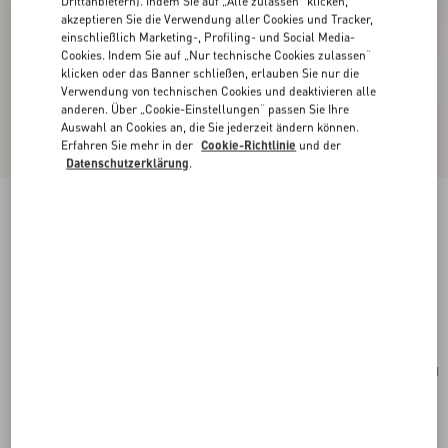
Drittanbietern). Indem Sie auf „Alle zulassen“ klicken,
akzeptieren Sie die Verwendung aller Cookies und Tracker,
einschließlich Marketing-, Profiling- und Social Media-
Cookies. Indem Sie auf „Nur technische Cookies zulassen“
klicken oder das Banner schließen, erlauben Sie nur die
Verwendung von technischen Cookies und deaktivieren alle
anderen. Über „Cookie-Einstellungen“ passen Sie Ihre
Auswahl an Cookies an, die Sie jederzeit ändern können.
Erfahren Sie mehr in der
Cookie-Richtlinie
und der
Datenschutzerklärung
.
Neu
Valentino Garavani Antibes Wildleder-Rucksack
ebenholz
Kaufen
Kaufen
UNI
Größe:
Kostenloser Versand und Rücksendung
In der Boutique finden