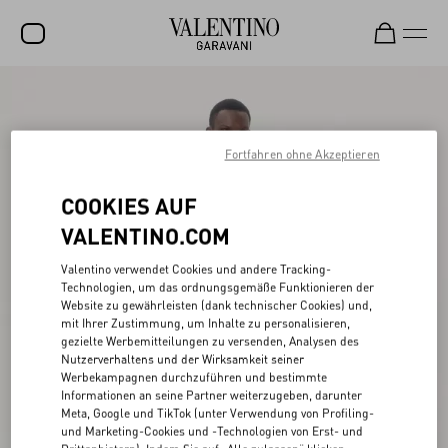
SALE
NEUHEITEN
Fortfahren ohne Akzeptieren
ROCKSTUD
COOKIES AUF
DAMEN
VALENTINO.COM
HERREN
Valentino verwendet Cookies und andere Tracking-
Technologien, um das ordnungsgemäße Funktionieren der
TASCHEN
Website zu gewährleisten (dank technischer Cookies) und,
mit Ihrer Zustimmung, um Inhalte zu personalisieren,
GESCHENKE
gezielte Werbemitteilungen zu versenden, Analysen des
Nutzerverhaltens und der Wirksamkeit seiner
SCHMUCK
Werbekampagnen durchzuführen und bestimmte
Informationen an seine Partner weiterzugeben, darunter
V-UNIVERSE
Meta, Google und TikTok (unter Verwendung von Profiling-
und Marketing-Cookies und -Technologien von Erst- und