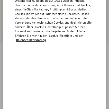
Drittanbietern). Indem Sie auf „Alle zulassen“ klicken,
akzeptieren Sie die Verwendung aller Cookies und Tracker,
einschließlich Marketing-, Profiling- und Social Media-
Cookies. Indem Sie auf „Nur technische Cookies zulassen“
klicken oder das Banner schließen, erlauben Sie nur die
Verwendung von technischen Cookies und deaktivieren alle
anderen. Über „Cookie-Einstellungen“ passen Sie Ihre
Auswahl an Cookies an, die Sie jederzeit ändern können.
Erfahren Sie mehr in der
Cookie-Richtlinie
und der
Datenschutzerklärung
.
Neu
Valentino Baumwoll-Poloshirt Mit Vgold
schwarz
XS
S
M
L
XL
XXL
3XL
Größe:
Kaufen
Kaufen
Größenleitfaden
Kostenloser Versand und Rücksendung