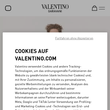
SALE
NEUHEITEN
Fortfahren ohne Akzeptieren
ROCKSTUD
COOKIES AUF
DAMEN
VALENTINO.COM
HERREN
Valentino verwendet Cookies und andere Tracking-
Technologien, um das ordnungsgemäße Funktionieren der
TASCHEN
Website zu gewährleisten (dank technischer Cookies) und,
mit Ihrer Zustimmung, um Inhalte zu personalisieren,
GESCHENKE
gezielte Werbemitteilungen zu versenden, Analysen des
Nutzerverhaltens und der Wirksamkeit seiner
SCHMUCK
Werbekampagnen durchzuführen und bestimmte
Informationen an seine Partner weiterzugeben, darunter
V-UNIVERSE
Meta, Google und TikTok (unter Verwendung von Profiling-
und Marketing-Cookies und -Technologien von Erst- und