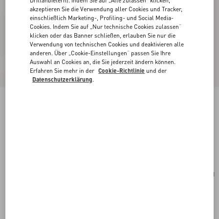
Drittanbietern). Indem Sie auf „Alle zulassen“ klicken,
akzeptieren Sie die Verwendung aller Cookies und Tracker,
einschließlich Marketing-, Profiling- und Social Media-
Cookies. Indem Sie auf „Nur technische Cookies zulassen“
klicken oder das Banner schließen, erlauben Sie nur die
Verwendung von technischen Cookies und deaktivieren alle
anderen. Über „Cookie-Einstellungen“ passen Sie Ihre
Auswahl an Cookies an, die Sie jederzeit ändern können.
Erfahren Sie mehr in der
Cookie-Richtlinie
und der
Datenschutzerklärung
.
Mini-Handtasche Vsling Mit Schmuck-
Verzierung
rose cannelle
Kaufen
Kaufen
UNI
Größe:
Kostenloser Versand und Rücksendung
In der Boutique finden