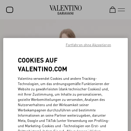
SALE
NEUHEITEN
Fortfahren ohne Akzeptieren
ROCKSTUD
COOKIES AUF
DAMEN
VALENTINO.COM
HERREN
Valentino verwendet Cookies und andere Tracking-
Technologien, um das ordnungsgemäße Funktionieren der
TASCHEN
Website zu gewährleisten (dank technischer Cookies) und,
mit Ihrer Zustimmung, um Inhalte zu personalisieren,
GESCHENKE
gezielte Werbemitteilungen zu versenden, Analysen des
Nutzerverhaltens und der Wirksamkeit seiner
SCHMUCK
Werbekampagnen durchzuführen und bestimmte
Informationen an seine Partner weiterzugeben, darunter
V-UNIVERSE
Meta, Google und TikTok (unter Verwendung von Profiling-
und Marketing-Cookies und -Technologien von Erst- und