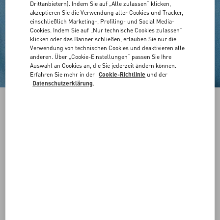
Drittanbietern). Indem Sie auf „Alle zulassen“ klicken,
akzeptieren Sie die Verwendung aller Cookies und Tracker,
einschließlich Marketing-, Profiling- und Social Media-
Cookies. Indem Sie auf „Nur technische Cookies zulassen“
klicken oder das Banner schließen, erlauben Sie nur die
Verwendung von technischen Cookies und deaktivieren alle
anderen. Über „Cookie-Einstellungen“ passen Sie Ihre
Auswahl an Cookies an, die Sie jederzeit ändern können.
Erfahren Sie mehr in der
Cookie-Richtlinie
und der
Datenschutzerklärung
.
Einreihiger Mantel Aus Nylon
taubenblau
44
46
48
50
52
54
56
58
Größe:
Kaufen
Kaufen
60
Größenleitfaden
Kostenloser Versand und Rücksendung
In der Boutique finden