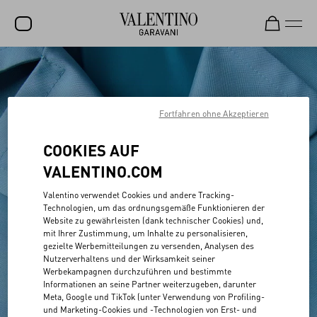
SALE
NEUHEITEN
Fortfahren ohne Akzeptieren
ROCKSTUD
COOKIES AUF
DAMEN
VALENTINO.COM
HERREN
Valentino verwendet Cookies und andere Tracking-
TASCHEN
Technologien, um das ordnungsgemäße Funktionieren der
Website zu gewährleisten (dank technischer Cookies) und,
GESCHENKE
mit Ihrer Zustimmung, um Inhalte zu personalisieren,
gezielte Werbemitteilungen zu versenden, Analysen des
SCHMUCK
Nutzerverhaltens und der Wirksamkeit seiner
Werbekampagnen durchzuführen und bestimmte
V-UNIVERSE
Informationen an seine Partner weiterzugeben, darunter
Meta, Google und TikTok (unter Verwendung von Profiling-
und Marketing-Cookies und -Technologien von Erst- und