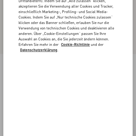
Drittanbietern). Indem Sie auf „Alle zulassen“ klicken,
akzeptieren Sie die Verwendung aller Cookies und Tracker,
einschließlich Marketing-, Profiling- und Social Media-
Cookies. Indem Sie auf „Nur technische Cookies zulassen“
klicken oder das Banner schließen, erlauben Sie nur die
Verwendung von technischen Cookies und deaktivieren alle
anderen. Über „Cookie-Einstellungen“ passen Sie Ihre
Auswahl an Cookies an, die Sie jederzeit ändern können.
Erfahren Sie mehr in der
Cookie-Richtlinie
und der
Datenschutzerklärung
.
Neu
Kurzes Kleid Mit Floral Stamp Blanket-Muster
ecru/silber
36
38
40
42
44
46
48
50
Größe:
Kaufen
Kaufen
Größenleitfaden
Kostenloser Versand und Rücksendung