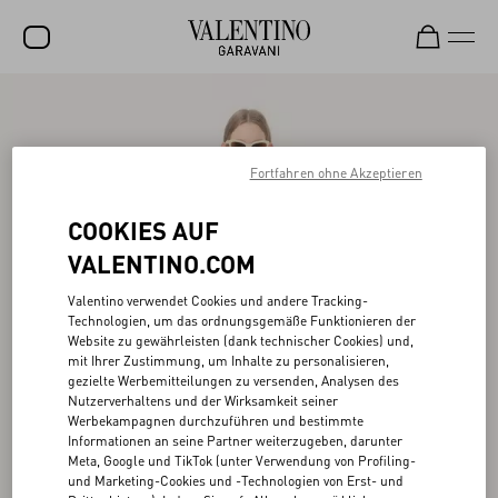
SALE
NEUHEITEN
Fortfahren ohne Akzeptieren
ROCKSTUD
COOKIES AUF
DAMEN
VALENTINO.COM
HERREN
Valentino verwendet Cookies und andere Tracking-
Technologien, um das ordnungsgemäße Funktionieren der
TASCHEN
Website zu gewährleisten (dank technischer Cookies) und,
mit Ihrer Zustimmung, um Inhalte zu personalisieren,
GESCHENKE
gezielte Werbemitteilungen zu versenden, Analysen des
Nutzerverhaltens und der Wirksamkeit seiner
SCHMUCK
Werbekampagnen durchzuführen und bestimmte
Informationen an seine Partner weiterzugeben, darunter
V-UNIVERSE
Meta, Google und TikTok (unter Verwendung von Profiling-
und Marketing-Cookies und -Technologien von Erst- und