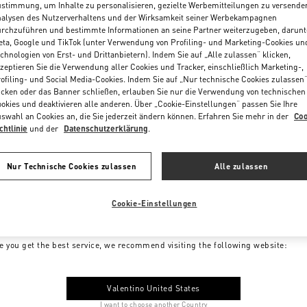
stimmung, um Inhalte zu personalisieren, gezielte Werbemitteilungen zu versende
alysen des Nutzerverhaltens und der Wirksamkeit seiner Werbekampagnen
rchzuführen und bestimmte Informationen an seine Partner weiterzugeben, darunt
ta, Google und TikTok (unter Verwendung von Profiling- und Marketing-Cookies un
chnologien von Erst- und Drittanbietern). Indem Sie auf „Alle zulassen“ klicken,
zeptieren Sie die Verwendung aller Cookies und Tracker, einschließlich Marketing-,
ofiling- und Social Media-Cookies. Indem Sie auf „Nur technische Cookies zulassen
icken oder das Banner schließen, erlauben Sie nur die Verwendung von technischen
okies und deaktivieren alle anderen. Über „Cookie-Einstellungen“ passen Sie Ihre
swahl an Cookies an, die Sie jederzeit ändern können. Erfahren Sie mehr in der
Coo
chtlinie
und der
Datenschutzerklärung
.
Nur Technische Cookies zulassen
Alle zulassen
Cookie-Einstellungen
me to Valentino Austria
e you get the best service, we recommend visiting the following website:
Valentino United States
I want to choose another Country