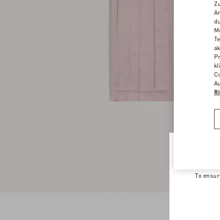
Zu
An
du
Me
Te
ak
Pr
kl
Co
Au
Ri
Welco
To ensur